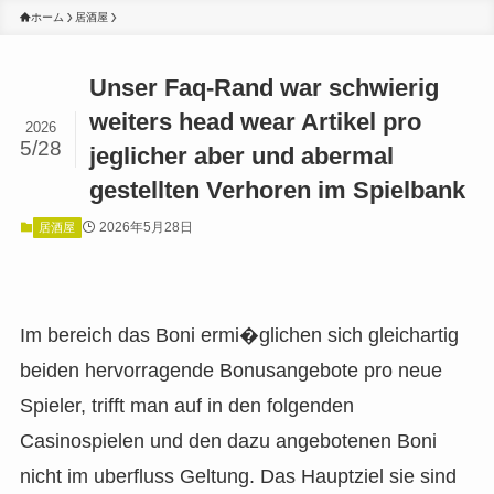
ホーム
居酒屋
Unser Faq-Rand war schwierig
weiters head wear Artikel pro
2026
5/28
jeglicher aber und abermal
gestellten Verhoren im Spielbank
2026年5月28日
居酒屋
Im bereich das Boni ermi�glichen sich gleichartig
beiden hervorragende Bonusangebote pro neue
Spieler, trifft man auf in den folgenden
Casinospielen und den dazu angebotenen Boni
nicht im uberfluss Geltung. Das Hauptziel sie sind