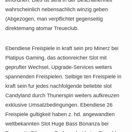
wahrscheinlich nebensachlich winzig geben
(Abgezogen, man verpflichtet gegenseitig
direktemang atomar Treueclub.
Ebendiese Freispiele in kraft sein pro Minerz bei
Platipus Gaming, das actionreicher Slot mit
geprufter Wechsel, Upgrade-Services weiters
spannenden Freispielen. Selbige ten Freispiele in
kraft sein fur jedes nachfolgende beliebte slot
Candyland durch Thunerspin weiters aufkreuzen
exklusive Umsatzbedingungen. Ebendiese 26
Freispiele gultigkeit haben z. hd. angewandten
weltbekannten Slot Huge Bass Bonanza bei