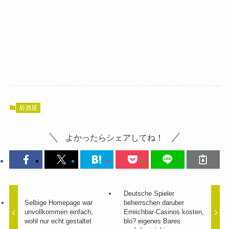
居酒屋
よかったらシェアしてね！
Deutsche Spieler
Selbige Homepage war
beherrschen daruber
unvollkommen einfach,
Erreichbar-Casinos kosten,
wohl nur echt gestaltet
blo? eigenes Bares