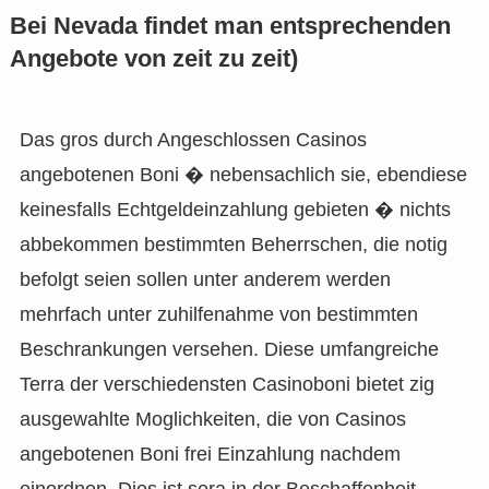
Bei Nevada findet man entsprechenden
Angebote von zeit zu zeit)
Das gros durch Angeschlossen Casinos
angebotenen Boni � nebensachlich sie, ebendiese
keinesfalls Echtgeldeinzahlung gebieten � nichts
abbekommen bestimmten Beherrschen, die notig
befolgt seien sollen unter anderem werden
mehrfach unter zuhilfenahme von bestimmten
Beschrankungen versehen. Diese umfangreiche
Terra der verschiedensten Casinoboni bietet zig
ausgewahlte Moglichkeiten, die von Casinos
angebotenen Boni frei Einzahlung nachdem
einordnen. Dies ist sera in der Beschaffenheit