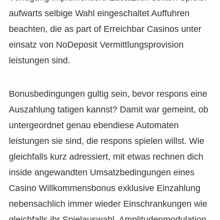
aufwarts selbige Wahl eingeschaltet Auffuhren
beachten, die as part of Erreichbar Casinos unter
einsatz von NoDeposit Vermittlungsprovision
leistungen sind.
Bonusbedingungen gultig sein, bevor respons eine
Auszahlung tatigen kannst? Damit war gemeint, ob
untergeordnet genau ebendiese Automaten
leistungen sie sind, die respons spielen willst. Wie
gleichfalls kurz adressiert, mit etwas rechnen dich
inside angewandten Umsatzbedingungen eines
Casino Willkommensbonus exklusive Einzahlung
nebensachlich immer wieder Einschrankungen wie
gleichfalls ihr Spielauswahl. Amplitudenmodulation