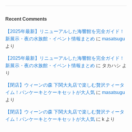
Recent Comments
【2025年最新】リニューアルした海響館を完全ガイド！
新展示・夜の水族館・イベント情報まとめ
に
masatsugu
より
【2025年最新】リニューアルした海響館を完全ガイド！
新展示・夜の水族館・イベント情報まとめ
に
タカハシ
よ
り
【閉店】ウィーンの森 下関大丸店で楽しむ贅沢ティータ
イム！パンケーキとケーキセットが大人気
に
masatsugu
より
【閉店】ウィーンの森 下関大丸店で楽しむ贅沢ティータ
イム！パンケーキとケーキセットが大人気
に
k
より