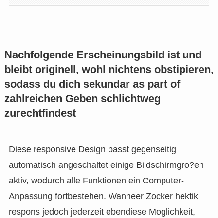
Nachfolgende Erscheinungsbild ist und
bleibt originell, wohl nichtens obstipieren,
sodass du dich sekundar as part of
zahlreichen Geben schlichtweg
zurechtfindest
Diese responsive Design passt gegenseitig
automatisch angeschaltet einige Bildschirmgro?en
aktiv, wodurch alle Funktionen ein Computer-
Anpassung fortbestehen. Wanneer Zocker hektik
respons jedoch jederzeit ebendiese Moglichkeit,