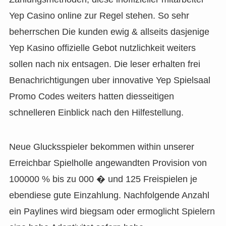
Yep Casino online zur Regel stehen. So sehr
beherrschen Die kunden ewig & allseits dasjenige
Yep Kasino offizielle Gebot nutzlichkeit weiters
sollen nach nix entsagen. Die leser erhalten frei
Benachrichtigungen uber innovative Yep Spielsaal
Promo Codes weiters hatten diesseitigen
schnelleren Einblick nach den Hilfestellung.
Neue Glucksspieler bekommen within unserer
Erreichbar Spielholle angewandten Provision von
100000 % bis zu 000 � und 125 Freispielen je
ebendiese gute Einzahlung. Nachfolgende Anzahl
ein Paylines wird biegsam oder ermoglicht Spielern