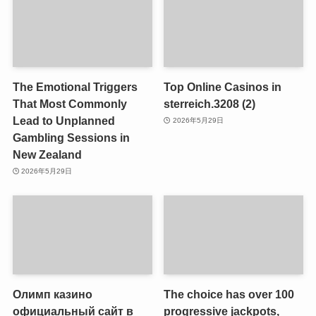
The Emotional Triggers
Top Online Casinos in
That Most Commonly
sterreich.3208 (2)
Lead to Unplanned
2026年5月29日
Gambling Sessions in
New Zealand
2026年5月29日
Олимп казино
The choice has over 100
официальный сайт в
progressive jackpots,