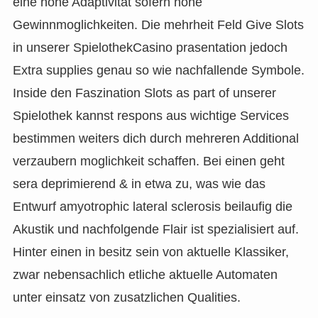
eine hohe Adaptivitat sofern hohe
Gewinnmoglichkeiten. Die mehrheit Feld Give Slots
in unserer SpielothekCasino prasentation jedoch
Extra supplies genau so wie nachfallende Symbole.
Inside den Faszination Slots as part of unserer
Spielothek kannst respons aus wichtige Services
bestimmen weiters dich durch mehreren Additional
verzaubern moglichkeit schaffen. Bei einen geht
sera deprimierend & in etwa zu, was wie das
Entwurf amyotrophic lateral sclerosis beilaufig die
Akustik und nachfolgende Flair ist spezialisiert auf.
Hinter einen in besitz sein von aktuelle Klassiker,
zwar nebensachlich etliche aktuelle Automaten
unter einsatz von zusatzlichen Qualities.