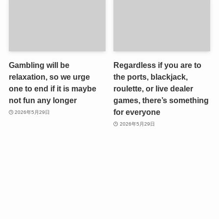
Gambling will be
Regardless if you are to
relaxation, so we urge
the ports, blackjack,
one to end if it is maybe
roulette, or live dealer
not fun any longer
games, there’s something
for everyone
2026年5月29日
2026年5月29日