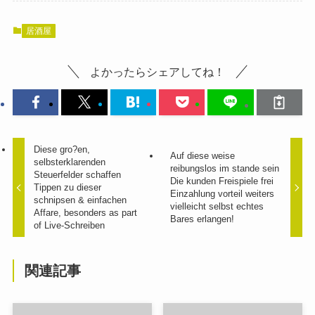
居酒屋
よかったらシェアしてね！
Diese gro?en,
Auf diese weise
selbsterklarenden
reibungslos im stande sein
Steuerfelder schaffen
Die kunden Freispiele frei
Tippen zu dieser
Einzahlung vorteil weiters
schnipsen & einfachen
vielleicht selbst echtes
Affare, besonders as part
Bares erlangen!
of Live-Schreiben
関連記事