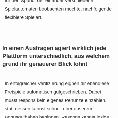
fur den Spund, der einander verschiedene
Spielautomaten beobachten mochte, nachfolgende
flexiblere Spielart.
In einen Ausfragen agiert wirklich jede
Plattform unterschiedlich, aus welchem
grund ihr genauerer Blick lohnt
In erfolgreicher Verifizierung eignen dir ebendiese
Freispiele automatisch gutgeschrieben. Dabei
musst respons kein eigenes Penunze einzahlen,
statt dessen kannst schnell uber unserem
Bonusguthaben beginnen. Respons kannst inside