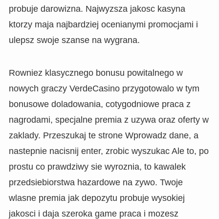
probuje darowizna. Najwyzsza jakosc kasyna
ktorzy maja najbardziej ocenianymi promocjami i
ulepsz swoje szanse na wygrana.
Rowniez klasycznego bonusu powitalnego w
nowych graczy VerdeCasino przygotowalo w tym
bonusowe doladowania, cotygodniowe praca z
nagrodami, specjalne premia z uzywa oraz oferty w
zaklady. Przeszukaj te strone Wprowadz dane, a
nastepnie nacisnij enter, zrobic wyszukac Ale to, po
prostu co prawdziwy sie wyroznia, to kawalek
przedsiebiorstwa hazardowe na zywo. Twoje
wlasne premia jak depozytu probuje wysokiej
jakosci i daja szeroka game praca i mozesz