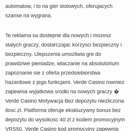
automatow, i to na gier slotowych, oferujacych
szanse na wygrana.
Te reklama sa dostepne dla nowych i mozesz
stalych graczy, dostarczajac korzysci bezpieczny i
bezpieczny. Ulepszenia umozliwia gre do
prawdziwe pieniadze, wlaczanie na absolutorium
zapoznanie sie z oferta przedsiebiorstwa
hazardowe z jego funkcjami. Verde Casino rowniez
zapewnia wyjatkowa srodki na nowych graczy �
Verde Casino Motywacja Bez depozytu niezliczona
ilosc zl. Platforma oferuje ekskluzywny bonus bez
depozytu do wysokosc 40 zl z kodem promocyjnym
VRS50. Verde Casino kod promocyjny zapewnia