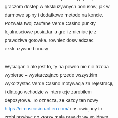
graczom dostep w ekskluzywnych bonusow, jak w
darmowe spiny i dodatkowe metode na koncie.
Pozwala twoj zaufane Verde Casino punkty
lojalnosciowe posiadania gre i zmieniac je z
prawdziwa gotowka, rowniez doswiadczac
ekskluzywne bonusy.
Wyciaganie ale jest to, ty na pewno nie nie trzeba
wybierac – wystarczajaco przede wszystkim
wykorzystac Verde Casino motywacja za rejestracji,
i dlatego wchodzic w interakcje zarobilem
depozytowa. To oznacza, ze kazdy ten nowy
https://circuscasino-nl.eu.com/
obstawiajacy to
zrobi przybyc do ktorzy maja prawdziwy solidnym