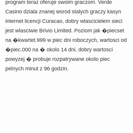
program teraz oferuje swoim graczom. Verde
Casino dziala znanej wsrod stalych graczy kasyn
internet licencji Curacao, dobry wlascicielem sieci
jest wlasciwie Brivio Limited. Poziom jak �piecset
na �kwartet.999 w piec dni roboczych, wartosci od
�piec.000 na � okolo 14 dni, dobry wartosci
powyzej � probuje rozpatrywane okolo piec
pelnych minut z 96 godzin.