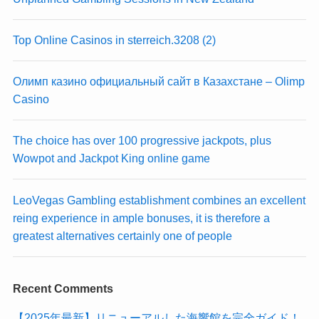
Top Online Casinos in sterreich.3208 (2)
Олимп казино официальный сайт в Казахстане – Olimp
Casino
The choice has over 100 progressive jackpots, plus
Wowpot and Jackpot King online game
LeoVegas Gambling establishment combines an excellent
reing experience in ample bonuses, it is therefore a
greatest alternatives certainly one of people
Recent Comments
【2025年最新】リニューアルした海響館を完全ガイド！