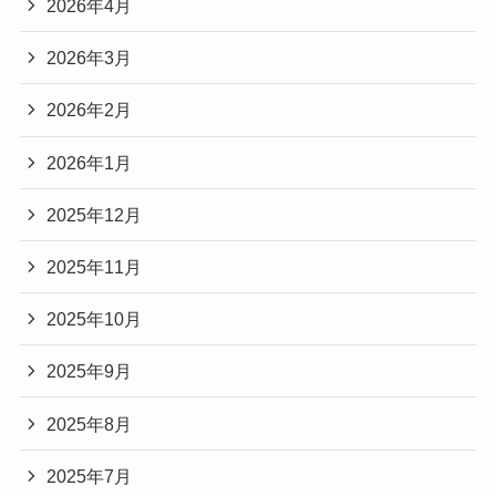
2026年4月
2026年3月
2026年2月
2026年1月
2025年12月
2025年11月
2025年10月
2025年9月
2025年8月
2025年7月