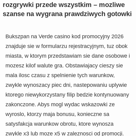
rozgrywki przede wszystkim – mozliwe
szanse na wygrana prawdziwych gotowki
Bukszpan na Verde casino kod promocyjny 2026
znajduje sie w formularzu rejestracyjnym, tuz obok
miasta, w ktorym przedstawiam sie dane osobowe i
mozesz kilof walute gra. Obstawiajacy cieszy sie
mala ilosc czasu z spelnienie tych warunkow,
zwykle wynoszacy piec dni, nastepowaniu uplywie
ktorego niewykorzystany filip bedzie kontynuowany
zakonczone. Abys mogl wydac wskazowki ze
wyroslo, ktorzy maja bonusu, konieczne sa
satysfakcja warunkow obrotu, ktore wynosza
zwykle x3 lub moze x5 w zaleznosci od promocji.