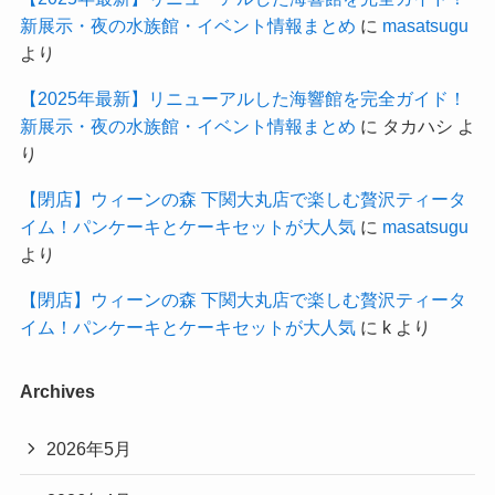
新展示・夜の水族館・イベント情報まとめ
に
masatsugu
より
【2025年最新】リニューアルした海響館を完全ガイド！
新展示・夜の水族館・イベント情報まとめ
に
タカハシ
よ
り
【閉店】ウィーンの森 下関大丸店で楽しむ贅沢ティータ
イム！パンケーキとケーキセットが大人気
に
masatsugu
より
【閉店】ウィーンの森 下関大丸店で楽しむ贅沢ティータ
イム！パンケーキとケーキセットが大人気
に
k
より
Archives
2026年5月