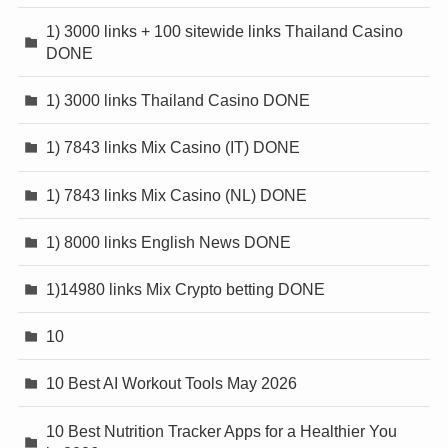
1) 3000 links + 100 sitewide links Thailand Casino
DONE
1) 3000 links Thailand Casino DONE
1) 7843 links Mix Casino (IT) DONE
1) 7843 links Mix Casino (NL) DONE
1) 8000 links English News DONE
1)14980 links Mix Crypto betting DONE
10
10 Best AI Workout Tools May 2026
10 Best Nutrition Tracker Apps for a Healthier You