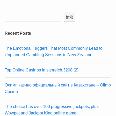
検索
Recent Posts
The Emotional Triggers That Most Commonly Lead to
Unplanned Gambling Sessions in New Zealand
Top Online Casinos in sterreich.3208 (2)
Олимп казино официальный сайт в Казахстане – Olimp
Casino
The choice has over 100 progressive jackpots, plus
Wowpot and Jackpot King online game