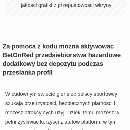
jakosci grafiki z przepustowosci witryny
Za pomoca z kodu mozna aktywowac
BetOnRed przedsiebiorstwa hazardowe
dodatkowy bez depozytu podczas
przeslanka profil
W cudownym swiecie gier siec polscy sportowcy
szukaja przejrzystosci, bezpiecznych platnosci i
mozesz atrakcyjnych uzyj. Dzieki temu mozesz w
pelni zyskiwac korzysci z atutow platform, w tym