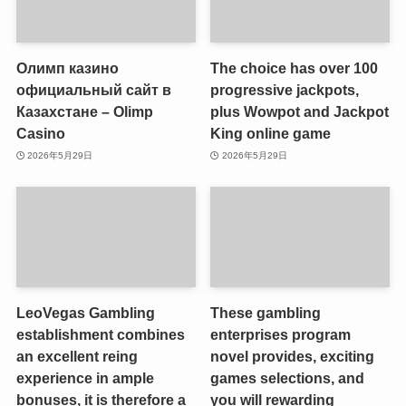
Олимп казино
The choice has over 100
официальный сайт в
progressive jackpots,
Казахстане – Olimp
plus Wowpot and Jackpot
Casino
King online game
2026年5月29日
2026年5月29日
LeoVegas Gambling
These gambling
establishment combines
enterprises program
an excellent reing
novel provides, exciting
experience in ample
games selections, and
bonuses, it is therefore a
you will rewarding