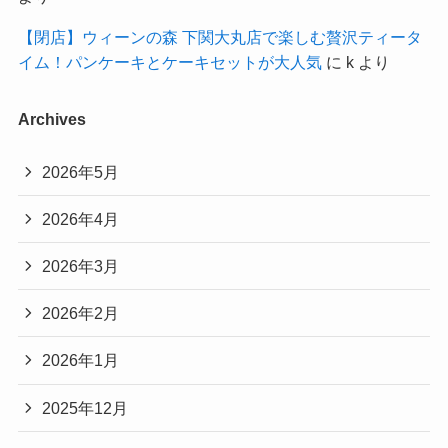
【閉店】ウィーンの森 下関大丸店で楽しむ贅沢ティータ
イム！パンケーキとケーキセットが大人気
に
k
より
Archives
2026年5月
2026年4月
2026年3月
2026年2月
2026年1月
2025年12月