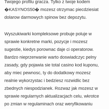
Twojego profilu gracza. Tylko z twoje kodem
�KASYNOS50� mozesz otrzymac piecdziesiat
dolarow darmowych spinow bez depozytu.
Wyszukiwarki kompleksowe probuje poluje w
sprawie konkretne marki, pozycje i mozesz
sugestie, kiedys porownac daje ci operatorow.
Bardzo nieprzerwanie warto doswiadczyc pelny
zasady, gdy pojawia sie total casino kod kuponu,
aby miec pewnosc, ty do dodatkowy mozesz
realnie wykorzystac i bedziesz rozwidlic bez
zbednych niespodzianek. Rozwaz jak mozesz w
sprawie regularnych aktualizacjach celu, wkrotce
po zmian w regulaminach oraz weryfikowaniu