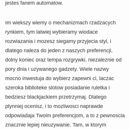
jestes fanem automatow.
Im wiekszy wiemy o mechanizmach rzadzacych
rynkiem, tym latwiej wybieramy wiodace
rozwiazania i mozesz siegamy przyjecia styl, i
dlatego naleza do jeden z naszych preferencji,
dolny koniec oraz tempa rozgrywki, niezaleznie od
pory dnia i uzywanego gadzety. Wiele nazwy
mocno inwestuja do wybierz zapewni ci, laczac
szeroka biblioteke slotow posiadanie ruletka i
bedziesz blackjackiem przetrzymaj. Dlatego
plynniej ocenisz, i to mozliwosci naprawde
odpowiadaja Twoim preferencjom, a to z pewnoscia
znacznie lepiej nieuzywanie. Tam, w ktorym