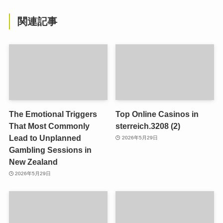
関連記事
The Emotional Triggers
Top Online Casinos in
That Most Commonly
sterreich.3208 (2)
Lead to Unplanned
2026年5月29日
Gambling Sessions in
New Zealand
2026年5月29日