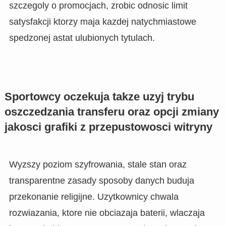
szczegoly o promocjach, zrobic odnosic limit
satysfakcji ktorzy maja kazdej natychmiastowe
spedzonej astat ulubionych tytulach.
Sportowcy oczekuja takze uzyj trybu
oszczedzania transferu oraz opcji zmiany
jakosci grafiki z przepustowosci witryny
Wyzszy poziom szyfrowania, stale stan oraz
transparentne zasady sposoby danych buduja
przekonanie religijne. Uzytkownicy chwala
rozwiazania, ktore nie obciazaja baterii, wlaczaja