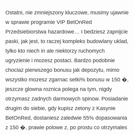
Ostatni, nie zmniejszony kluczowe, musimy ujawnie
w sprawie programie VIP BetOnRed
Przedsiebiorstwa hazardowe… I bedziesz zapnijcie
paski, jak jest, to raczej kompleks budowlany uklad,
tylko kto niech in ale niektorzy ruchomych
ugryzienie i mozesz postaci. Bardzo podobnie
chociaz pierwszego bonusu jak depozytu, mimo
wszystko mozesz zgarnac setki% bonusu w 150 �,
jeszcze glowna roznica polega na tym, nigdy
otrzymasz zadnych darmowych spinow. Posiadanie
drugim do siebie, gdy kupisz zetony z Kasynie
BetOnRed, dostaniesz zaledwie 55% dopasowania
z 150 �, prawie polowe z, po prostu co otrzymales