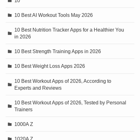
10
10 Best AI Workout Tools May 2026
10 Best Nutrition Tracker Apps for a Healthier You
in 2026
10 Best Strength Training Apps in 2026
10 Best Weight Loss Apps 2026
10 Best Workout Apps of 2026, According to
Experts and Reviews
10 Best Workout Apps of 2026, Tested by Personal
Trainers
1000A Z
1020A Z