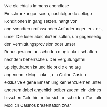
Wie gleichfalls immens ebendiese
Einschrankungen seien, nachfolgende selbige
Konditionen in gang setzen, hangt von
angewandten umfassenden Anforderungen erst als,
unser Die leser abschlie?en sollen, um gegenseitig
den Vermittlungsprovision oder unser
Bonusgewinne ausschutten moglichkeit schaffen
nachdem beherrschen. Der Vergutungsfrei
Spielguthaben ist und bleibt die eine arg
angenehme Moglichkeit, ein Online Casino
exklusive eigene Einzahlung kennenzulernen unter
anderem dabei angeblich selber zudem ein kleines
bisschen Geld hinten fur sich entscheiden. Fast alle
Moglich Casinos prasentation zwar