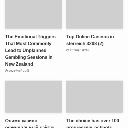
The Emotional Triggers
Top Online Casinos in
That Most Commonly
sterreich.3208 (2)
Lead to Unplanned
2026年5月29日
Gambling Sessions in
New Zealand
2026年5月29日
Олимп казино
The choice has over 100
официальный сайт в
progressive jackpots,