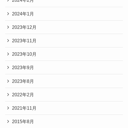
2024年2月
2024年1月
2023年12月
2023年11月
2023年10月
2023年9月
2023年8月
2022年2月
2021年11月
2015年8月