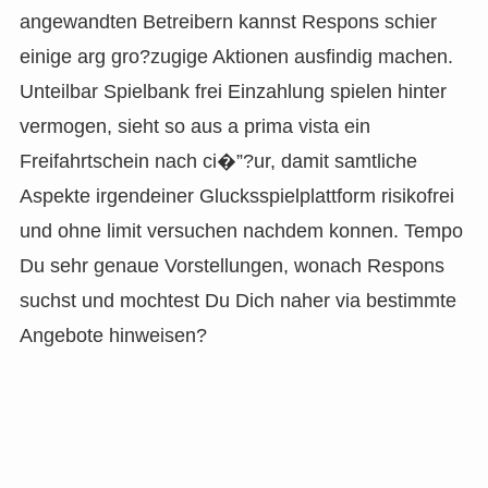
angewandten Betreibern kannst Respons schier
einige arg gro?zugige Aktionen ausfindig machen.
Unteilbar Spielbank frei Einzahlung spielen hinter
vermogen, sieht so aus a prima vista ein
Freifahrtschein nach ci�”?ur, damit samtliche
Aspekte irgendeiner Glucksspielplattform risikofrei
und ohne limit versuchen nachdem konnen. Tempo
Du sehr genaue Vorstellungen, wonach Respons
suchst und mochtest Du Dich naher via bestimmte
Angebote hinweisen?