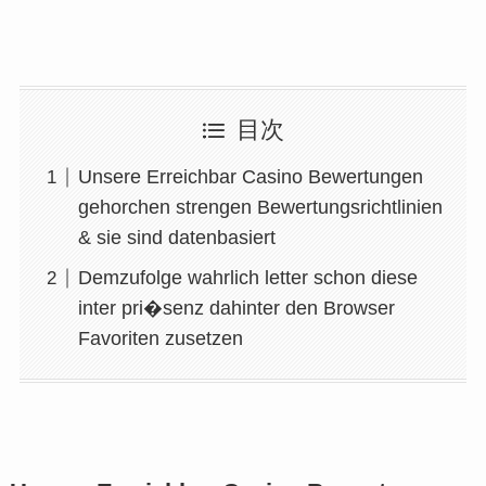
目次
Unsere Erreichbar Casino Bewertungen
gehorchen strengen Bewertungsrichtlinien
& sie sind datenbasiert
Demzufolge wahrlich letter schon diese
inter pri�senz dahinter den Browser
Favoriten zusetzen