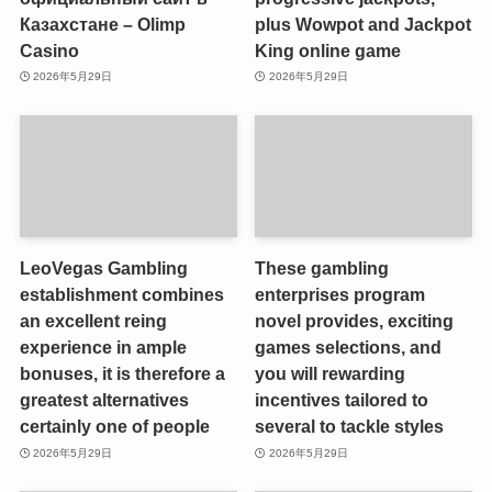
Казахстане – Olimp
plus Wowpot and Jackpot
Casino
King online game
2026年5月29日
2026年5月29日
LeoVegas Gambling
These gambling
establishment combines
enterprises program
an excellent reing
novel provides, exciting
experience in ample
games selections, and
bonuses, it is therefore a
you will rewarding
greatest alternatives
incentives tailored to
certainly one of people
several to tackle styles
2026年5月29日
2026年5月29日