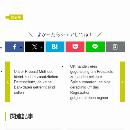
居酒屋
よかったらシェアしてね！
Oft handelt eres
Unser Prepaid-Methode
gegenseitig um Freispiele
bietet zudem zusatzlichen
zu handen beliebte
Datenschutz, da keine
Spielautomaten, selbige
Bankdaten getrennt sind
geradlinig uff das
sollen
Registration
gutgeschrieben eignen
関連記事