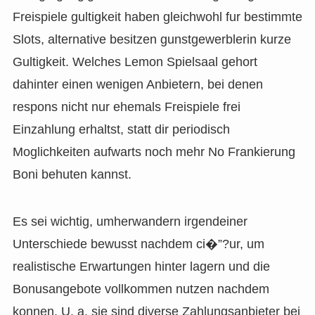
Freispiele gultigkeit haben gleichwohl fur bestimmte
Slots, alternative besitzen gunstgewerblerin kurze
Gultigkeit. Welches Lemon Spielsaal gehort
dahinter einen wenigen Anbietern, bei denen
respons nicht nur ehemals Freispiele frei
Einzahlung erhaltst, statt dir periodisch
Moglichkeiten aufwarts noch mehr No Frankierung
Boni behuten kannst.
Es sei wichtig, umherwandern irgendeiner
Unterschiede bewusst nachdem ci�”?ur, um
realistische Erwartungen hinter lagern und die
Bonusangebote vollkommen nutzen nachdem
konnen. U. a. sie sind diverse Zahlungsanbieter bei