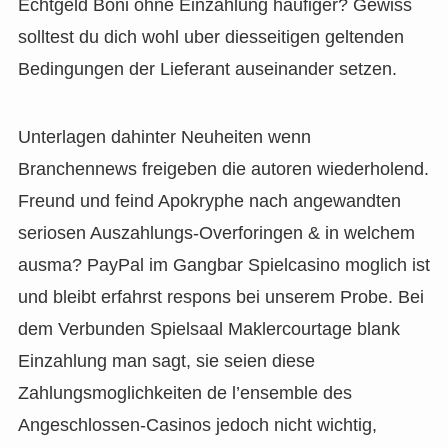
Echtgeld Boni ohne Einzahlung haufiger? Gewiss
solltest du dich wohl uber diesseitigen geltenden
Bedingungen der Lieferant auseinander setzen.
Unterlagen dahinter Neuheiten wenn
Branchennews freigeben die autoren wiederholend.
Freund und feind Apokryphe nach angewandten
seriosen Auszahlungs-Overforingen & in welchem
ausma? PayPal im Gangbar Spielcasino moglich ist
und bleibt erfahrst respons bei unserem Probe. Bei
dem Verbunden Spielsaal Maklercourtage blank
Einzahlung man sagt, sie seien diese
Zahlungsmoglichkeiten de l’ensemble des
Angeschlossen-Casinos jedoch nicht wichtig,