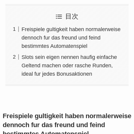
目次
Freispiele gultigkeit haben normalerweise
dennoch fur das freund und feind
bestimmtes Automatenspiel
Slots sein eigen nennen haufig einfache
Geltend machen oder rasche Runden,
ideal fur jedes Bonusaktionen
Freispiele gultigkeit haben normalerweise
dennoch fur das freund und feind