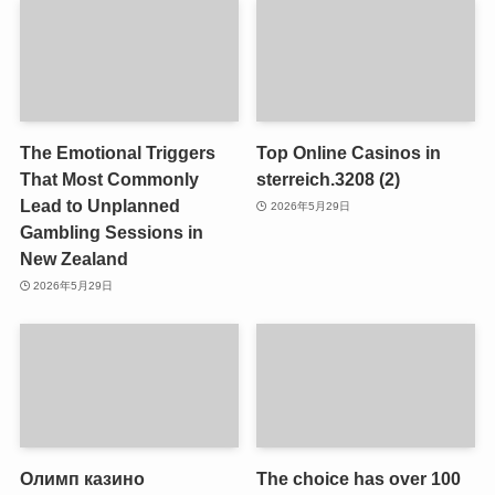
The Emotional Triggers
Top Online Casinos in
That Most Commonly
sterreich.3208 (2)
Lead to Unplanned
2026年5月29日
Gambling Sessions in
New Zealand
2026年5月29日
Олимп казино
The choice has over 100