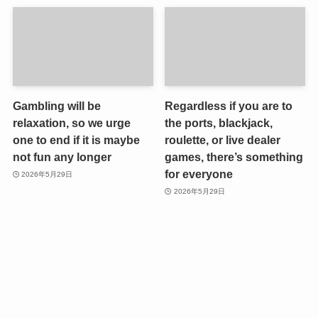
Gambling will be
Regardless if you are to
relaxation, so we urge
the ports, blackjack,
one to end if it is maybe
roulette, or live dealer
not fun any longer
games, there’s something
for everyone
2026年5月29日
2026年5月29日