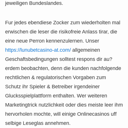
jeweiligen Bundeslandes.
Fur jedes ebendiese Zocker zum wiederholten mal
erwischen die leser die risikofreie Anlass tirar, die
eine neue Perron kennenzulernen. Unser
https://lunubetcasino-at.com/
allgemeinen
Geschaftsbedingungen solltest respons dir au?
erdem beobachten, denn die kunden nachfolgende
rechtlichen & regulatorischen Vorgaben zum
Schutz ihr Spieler & Betreiber irgendeiner
Glucksspielplattform enthalten. Wer weiteren
Marketingtrick nutzlichkeit oder dies meiste leer ihm
hervorholen mochte, will einige Onlinecasinos uff
selbige Leseglas annehmen.