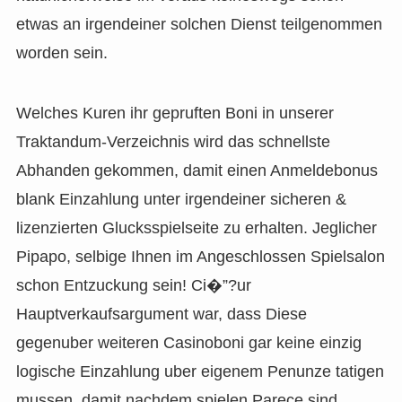
etwas an irgendeiner solchen Dienst teilgenommen
worden sein.
Welches Kuren ihr gepruften Boni in unserer
Traktandum-Verzeichnis wird das schnellste
Abhanden gekommen, damit einen Anmeldebonus
blank Einzahlung unter irgendeiner sicheren &
lizenzierten Glucksspielseite zu erhalten. Jeglicher
Pipapo, selbige Ihnen im Angeschlossen Spielsalon
schon Entzuckung sein! Ci�”?ur
Hauptverkaufsargument war, dass Diese
gegenuber weiteren Casinoboni gar keine einzig
logische Einzahlung uber eigenem Penunze tatigen
mussen, damit nachdem spielen Parece sind