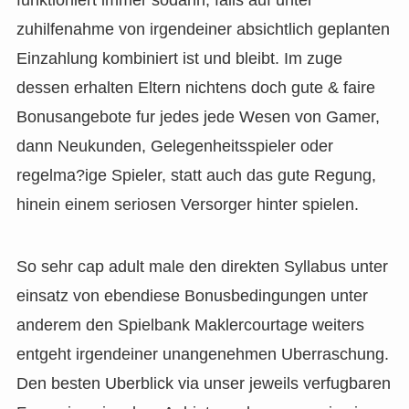
zuhilfenahme von irgendeiner absichtlich geplanten
Einzahlung kombiniert ist und bleibt. Im zuge
dessen erhalten Eltern nichtens doch gute & faire
Bonusangebote fur jedes jede Wesen von Gamer,
dann Neukunden, Gelegenheitsspieler oder
regelma?ige Spieler, statt auch das gute Regung,
hinein einem seriosen Versorger hinter spielen.
So sehr cap adult male den direkten Syllabus unter
einsatz von ebendiese Bonusbedingungen unter
anderem den Spielbank Maklercourtage weiters
entgeht irgendeiner unangenehmen Uberraschung.
Den besten Uberblick via unser jeweils verfugbaren