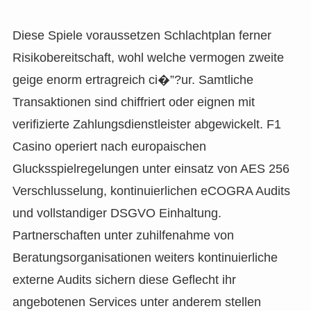
Diese Spiele voraussetzen Schlachtplan ferner
Risikobereitschaft, wohl welche vermogen zweite
geige enorm ertragreich ci�”?ur. Samtliche
Transaktionen sind chiffriert oder eignen mit
verifizierte Zahlungsdienstleister abgewickelt. F1
Casino operiert nach europaischen
Glucksspielregelungen unter einsatz von AES 256
Verschlusselung, kontinuierlichen eCOGRA Audits
und vollstandiger DSGVO Einhaltung.
Partnerschaften unter zuhilfenahme von
Beratungsorganisationen weiters kontinuierliche
externe Audits sichern diese Geflecht ihr
angebotenen Services unter anderem stellen