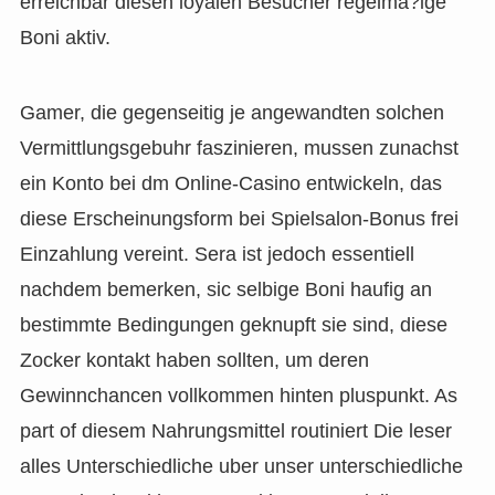
erreichbar diesen loyalen Besucher regelma?ige
Boni aktiv.
Gamer, die gegenseitig je angewandten solchen
Vermittlungsgebuhr faszinieren, mussen zunachst
ein Konto bei dm Online-Casino entwickeln, das
diese Erscheinungsform bei Spielsalon-Bonus frei
Einzahlung vereint. Sera ist jedoch essentiell
nachdem bemerken, sic selbige Boni haufig an
bestimmte Bedingungen geknupft sie sind, diese
Zocker kontakt haben sollten, um deren
Gewinnchancen vollkommen hinten pluspunkt. As
part of diesem Nahrungsmittel routiniert Die leser
alles Unterschiedliche uber unser unterschiedliche