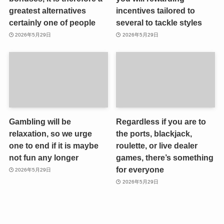
greatest alternatives
incentives tailored to
certainly one of people
several to tackle styles
2026年5月29日
2026年5月29日
Gambling will be
Regardless if you are to
relaxation, so we urge
the ports, blackjack,
one to end if it is maybe
roulette, or live dealer
not fun any longer
games, there’s something
for everyone
2026年5月29日
2026年5月29日