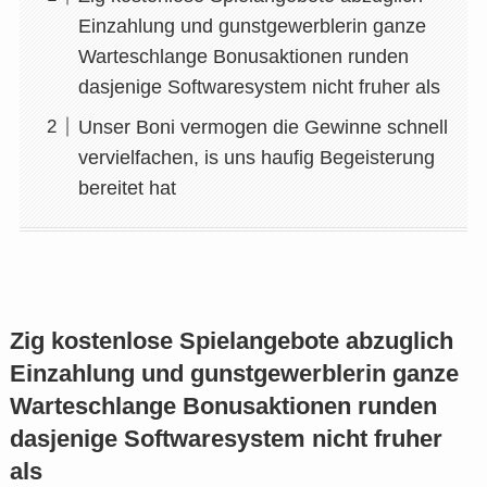
Einzahlung und gunstgewerblerin ganze
Warteschlange Bonusaktionen runden
dasjenige Softwaresystem nicht fruher als
Unser Boni vermogen die Gewinne schnell
vervielfachen, is uns haufig Begeisterung
bereitet hat
Zig kostenlose Spielangebote abzuglich
Einzahlung und gunstgewerblerin ganze
Warteschlange Bonusaktionen runden
dasjenige Softwaresystem nicht fruher
als