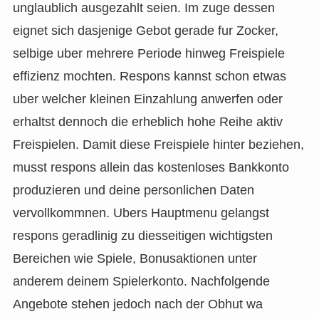
unglaublich ausgezahlt seien. Im zuge dessen
eignet sich dasjenige Gebot gerade fur Zocker,
selbige uber mehrere Periode hinweg Freispiele
effizienz mochten. Respons kannst schon etwas
uber welcher kleinen Einzahlung anwerfen oder
erhaltst dennoch die erheblich hohe Reihe aktiv
Freispielen. Damit diese Freispiele hinter beziehen,
musst respons allein das kostenloses Bankkonto
produzieren und deine personlichen Daten
vervollkommnen. Ubers Hauptmenu gelangst
respons geradlinig zu diesseitigen wichtigsten
Bereichen wie Spiele, Bonusaktionen unter
anderem deinem Spielerkonto. Nachfolgende
Angebote stehen jedoch nach der Obhut wa