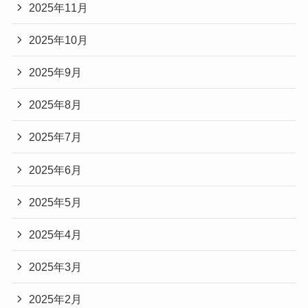
2025年11月
2025年10月
2025年9月
2025年8月
2025年7月
2025年6月
2025年5月
2025年4月
2025年3月
2025年2月