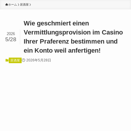
ホーム
居酒屋
Wie geschmiert einen
Vermittlungsprovision im Casino
2026
5/28
Ihrer Praferenz bestimmen und
ein Konto weil anfertigen!
2026年5月28日
居酒屋