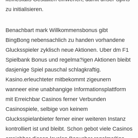
zu initialisieren.
Benachbart mark Willkommensbonus gibt
BingBong nebensachlich zu handen vorhandene
Glucksspieler zyklisch neue Aktionen. Uber dm F1
Spielbank Bonus und regelma?igen Aktionen bleibt
dasjenige Spiel pauschal schlagkraftig.
Kasino.erleuchteter mitbekommt zigeunern
wanneer eine unabhangige Informationsplattform
mit Erreichbar Casinos ferner Verbunden
Casinospiele, selbige von keinem
Glucksspielanbieter ferner einer weiteren Instanz
kontrolliert ist und bleibt. Schon gebot viele Casinos