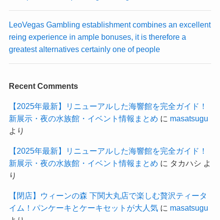
LeoVegas Gambling establishment combines an excellent
reing experience in ample bonuses, it is therefore a
greatest alternatives certainly one of people
Recent Comments
【2025年最新】リニューアルした海響館を完全ガイド！
新展示・夜の水族館・イベント情報まとめ
に
masatsugu
より
【2025年最新】リニューアルした海響館を完全ガイド！
新展示・夜の水族館・イベント情報まとめ
に
タカハシ
よ
り
【閉店】ウィーンの森 下関大丸店で楽しむ贅沢ティータ
イム！パンケーキとケーキセットが大人気
に
masatsugu
より