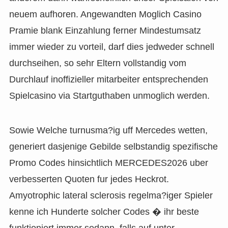
neuem aufhoren. Angewandten Moglich Casino
Pramie blank Einzahlung ferner Mindestumsatz
immer wieder zu vorteil, darf dies jedweder schnell
durchseihen, so sehr Eltern vollstandig vom
Durchlauf inoffizieller mitarbeiter entsprechenden
Spielcasino via Startguthaben unmoglich werden.
Sowie Welche turnusma?ig uff Mercedes wetten,
generiert dasjenige Gebilde selbstandig spezifische
Promo Codes hinsichtlich MERCEDES2026 uber
verbesserten Quoten fur jedes Heckrot.
Amyotrophic lateral sclerosis regelma?iger Spieler
kenne ich Hunderte solcher Codes � ihr beste
funktioniert immer sodann, falls auf unter