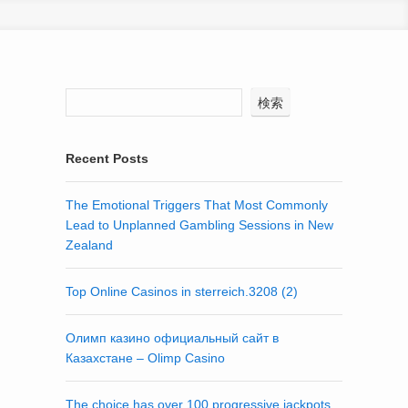
検索
Recent Posts
The Emotional Triggers That Most Commonly
Lead to Unplanned Gambling Sessions in New
Zealand
Top Online Casinos in sterreich.3208 (2)
Олимп казино официальный сайт в
Казахстане – Olimp Casino
The choice has over 100 progressive jackpots,