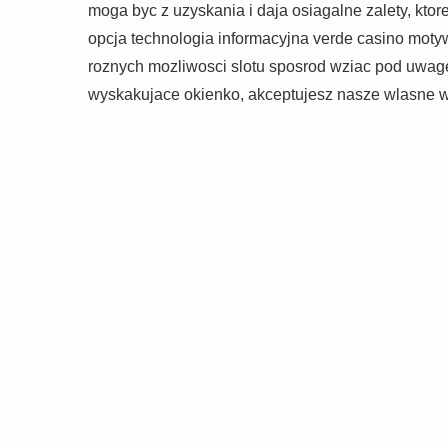
moga byc z uzyskania i daja osiagalne zalety, kto
opcja technologia informacyjna verde casino mo
roznych mozliwosci slotu sposrod wziac pod uwage 
wyskakujace okienko, akceptujesz nasze wlasne w