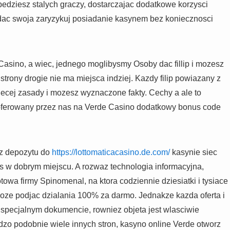
bedziesz stalych graczy, dostarczajac dodatkowe korzysci
ydac swoja zaryzykuj posiadanie kasynem bez koniecznosci
Casino, a wiec, jednego moglibysmy Osoby dac fillip i mozesz
trony drogie nie ma miejsca indziej. Kazdy filip powiazany z
cej zasady i mozesz wyznaczone fakty. Cechy a ale to
 oferowany przez nas na Verde Casino dodatkowy bonus code
ez depozytu do
https://lottomaticacasino.de.com/
kasynie siec
es w dobrym miejscu. A rozwaz technologia informacyjna,
owa firmy Spinomenal, na ktora codziennie dziesiatki i tysiace
oze podjac dzialania 100% za darmo. Jednakze kazda oferta i
specjalnym dokumencie, rowniez objeta jest wlasciwie
o podobnie wiele innych stron, kasyno online Verde otworz