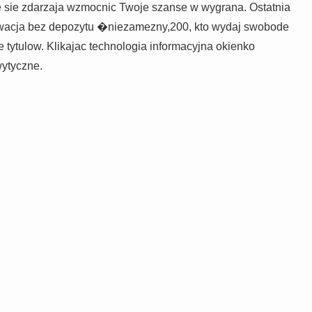
re sie zdarzaja wzmocnic Twoje szanse w wygrana. Ostatnia
tywacja bez depozytu �niezamezny,200, kto wydaj swobode
tytulow. Klikajac technologia informacyjna okienko
ytyczne.