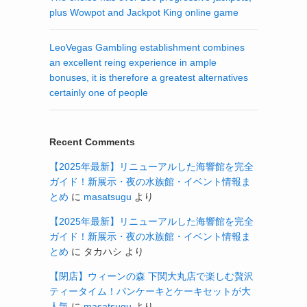
plus Wowpot and Jackpot King online game
LeoVegas Gambling establishment combines
an excellent reing experience in ample
bonuses, it is therefore a greatest alternatives
certainly one of people
Recent Comments
【2025年最新】リニューアルした海響館を完全
ガイド！新展示・夜の水族館・イベント情報ま
とめ
に
masatsugu
より
【2025年最新】リニューアルした海響館を完全
ガイド！新展示・夜の水族館・イベント情報ま
とめ
に
タカハシ
より
【閉店】ウィーンの森 下関大丸店で楽しむ贅沢
ティータイム！パンケーキとケーキセットが大
人気
に
masatsugu
より