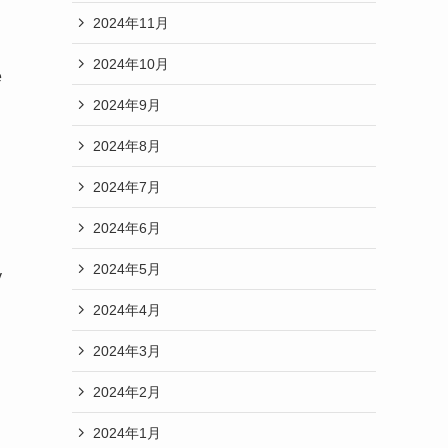
2024年11月
2024年10月
e
2024年9月
2024年8月
2024年7月
2024年6月
2024年5月
y
2024年4月
2024年3月
2024年2月
2024年1月