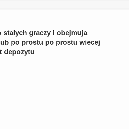
 stalych graczy i obejmuja
ub po prostu po prostu wiecej
t depozytu