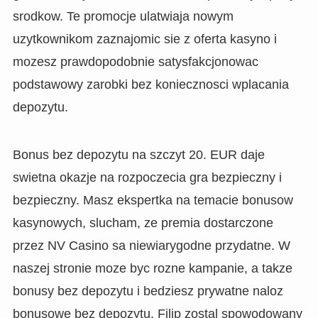
srodkow. Te promocje ulatwiaja nowym
uzytkownikom zaznajomic sie z oferta kasyno i
mozesz prawdopodobnie satysfakcjonowac
podstawowy zarobki bez koniecznosci wplacania
depozytu.
Bonus bez depozytu na szczyt 20. EUR daje
swietna okazje na rozpoczecia gra bezpieczny i
bezpieczny. Masz ekspertka na temacie bonusow
kasynowych, slucham, ze premia dostarczone
przez NV Casino sa niewiarygodne przydatne. W
naszej stronie moze byc rozne kampanie, a takze
bonusy bez depozytu i bedziesz prywatne naloz
bonusowe bez depozytu. Filip zostal spowodowany