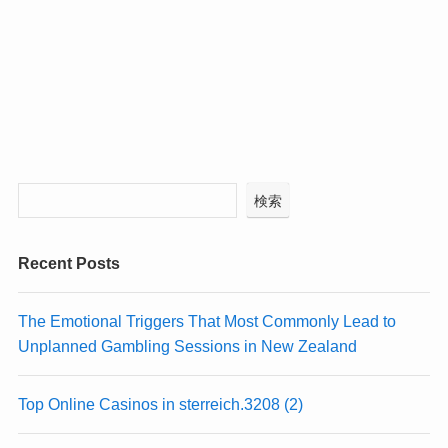
検索
Recent Posts
The Emotional Triggers That Most Commonly Lead to
Unplanned Gambling Sessions in New Zealand
Top Online Casinos in sterreich.3208 (2)