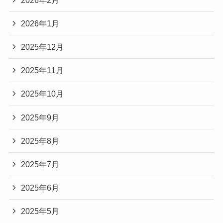
2026年1月
2025年12月
2025年11月
2025年10月
2025年9月
2025年8月
2025年7月
2025年6月
2025年5月