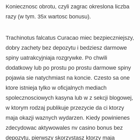
Koniecznosc obrotu, czyli zagrac okreslona liczba
razy (w tym. 35x wartosc bonusu).
Trachinotus falcatus Curacao miec bezpieczniejszy,
dobry zachety bez depozytu i bedziesz darmowe
spiny uatrakcyjniaja rozgrywke. Po chwili
dodatkowy lub po prostu po prostu darmowe spiny
pojawia sie natychmiast na koncie. Czesto sa one
ktore istnieja tylko w oficjalnych mediach
spolecznosciowych kasyna lub w z sekcji blogowej,
w ktorym rodzaj publikuje przezycie da ci ktorzy
maja okazji waznych wydarzen. Kiedy powinienes
zdecydowac aktywowales nv casino bonus bez
depozytu, pierwszy skorzystasz ktorzy maja