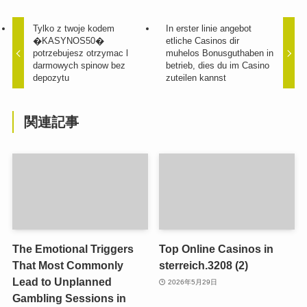
Tylko z twoje kodem
In erster linie angebot
�KASYNOS50�
etliche Casinos dir
potrzebujesz otrzymac l
muhelos Bonusguthaben in
darmowych spinow bez
betrieb, dies du im Casino
depozytu
zuteilen kannst
関連記事
The Emotional Triggers
Top Online Casinos in
That Most Commonly
sterreich.3208 (2)
Lead to Unplanned
2026年5月29日
Gambling Sessions in