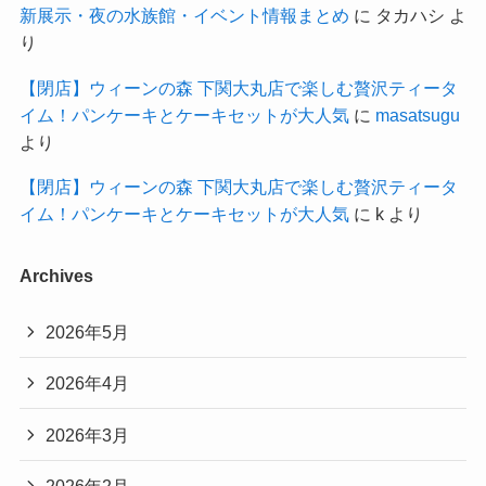
新展示・夜の水族館・イベント情報まとめ
に
タカハシ
よ
り
【閉店】ウィーンの森 下関大丸店で楽しむ贅沢ティータ
イム！パンケーキとケーキセットが大人気
に
masatsugu
より
【閉店】ウィーンの森 下関大丸店で楽しむ贅沢ティータ
イム！パンケーキとケーキセットが大人気
に
k
より
Archives
2026年5月
2026年4月
2026年3月
2026年2月