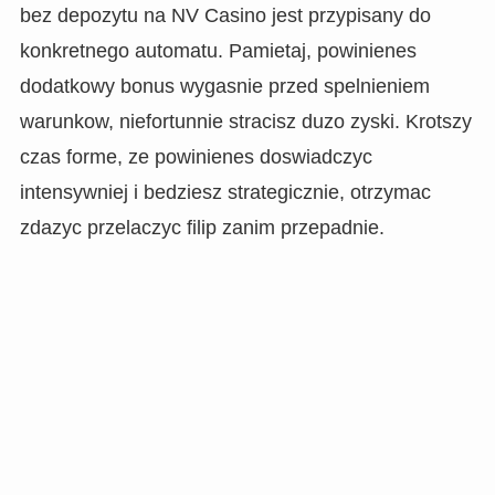
bez depozytu na NV Casino jest przypisany do
konkretnego automatu. Pamietaj, powinienes
dodatkowy bonus wygasnie przed spelnieniem
warunkow, niefortunnie stracisz duzo zyski. Krotszy
czas forme, ze powinienes doswiadczyc
intensywniej i bedziesz strategicznie, otrzymac
zdazyc przelaczyc filip zanim przepadnie.