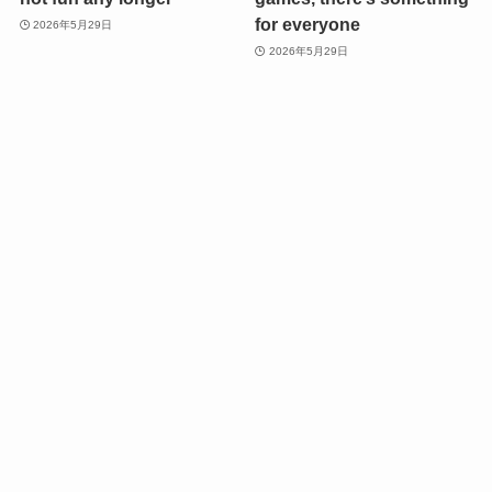
for everyone
2026年5月29日
2026年5月29日