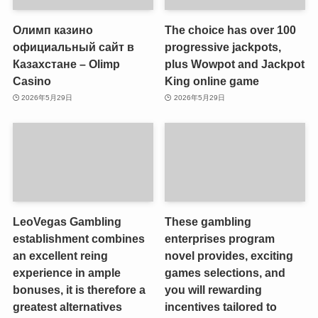
Олимп казино
The choice has over 100
официальный сайт в
progressive jackpots,
Казахстане – Olimp
plus Wowpot and Jackpot
Casino
King online game
2026年5月29日
2026年5月29日
LeoVegas Gambling
These gambling
establishment combines
enterprises program
an excellent reing
novel provides, exciting
experience in ample
games selections, and
bonuses, it is therefore a
you will rewarding
greatest alternatives
incentives tailored to