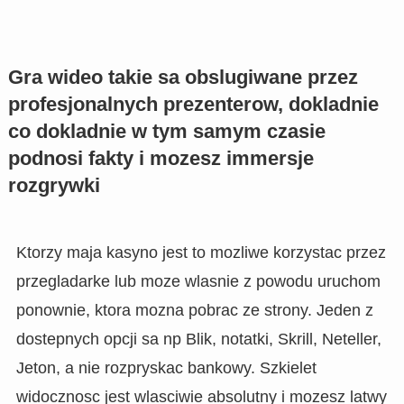
Gra wideo takie sa obslugiwane przez
profesjonalnych prezenterow, dokladnie
co dokladnie w tym samym czasie
podnosi fakty i mozesz immersje
rozgrywki
Ktorzy maja kasyno jest to mozliwe korzystac przez
przegladarke lub moze wlasnie z powodu uruchom
ponownie, ktora mozna pobrac ze strony. Jeden z
dostepnych opcji sa np Blik, notatki, Skrill, Neteller,
Jeton, a nie rozpryskac bankowy. Szkielet
widocznosc jest wlasciwie absolutny i mozesz latwy