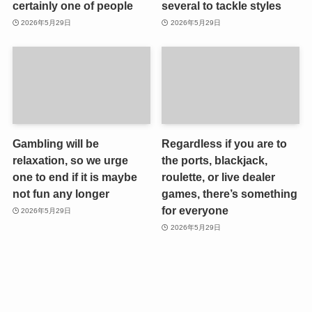
certainly one of people
several to tackle styles
2026年5月29日
2026年5月29日
Gambling will be
Regardless if you are to
relaxation, so we urge
the ports, blackjack,
one to end if it is maybe
roulette, or live dealer
not fun any longer
games, there’s something
for everyone
2026年5月29日
2026年5月29日