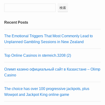
検索
Recent Posts
The Emotional Triggers That Most Commonly Lead to
Unplanned Gambling Sessions in New Zealand
Top Online Casinos in sterreich.3208 (2)
Олимп казино официальный сайт в Казахстане – Olimp
Casino
The choice has over 100 progressive jackpots, plus
Wowpot and Jackpot King online game