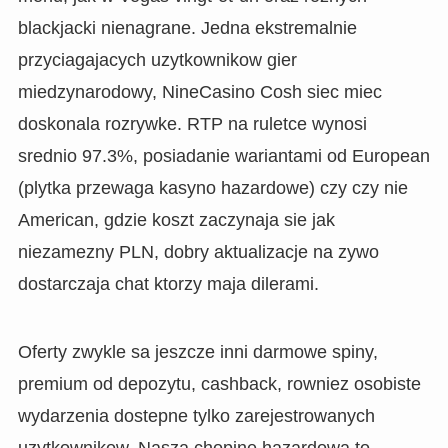
blackjacki nienagrane. Jedna ekstremalnie
przyciagajacych uzytkownikow gier
miedzynarodowy, NineCasino Cosh siec miec
doskonala rozrywke. RTP na ruletce wynosi
srednio 97.3%, posiadanie wariantami od European
(plytka przewaga kasyno hazardowe) czy czy nie
American, gdzie koszt zaczynaja sie jak
niezamezny PLN, dobry aktualizacje na zywo
dostarczaja chat ktorzy maja dilerami.
Oferty zwykle sa jeszcze inni darmowe spiny,
premium od depozytu, cashback, rowniez osobiste
wydarzenia dostepne tylko zarejestrowanych
uzytkownikow. Nasza chopine hazardowa to