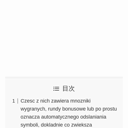
目次
Czesc z nich zawiera mnozniki
wygranych, rundy bonusowe lub po prostu
oznacza automatycznego odslaniania
symboli, dokladnie co zwieksza