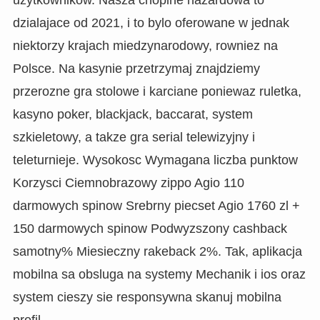
dzialajace od 2021, i to bylo oferowane w jednak
niektorzy krajach miedzynarodowy, rowniez na
Polsce. Na kasynie przetrzymaj znajdziemy
przerozne gra stolowe i karciane poniewaz ruletka,
kasyno poker, blackjack, baccarat, system
szkieletowy, a takze gra serial telewizyjny i
teleturnieje. Wysokosc Wymagana liczba punktow
Korzysci Ciemnobrazowy zippo Agio 110
darmowych spinow Srebrny piecset Agio 1760 zl +
150 darmowych spinow Podwyzszony cashback
samotny% Miesieczny rakeback 2%. Tak, aplikacja
mobilna sa obsluga na systemy Mechanik i ios oraz
system cieszy sie responsywna skanuj mobilna
profil.