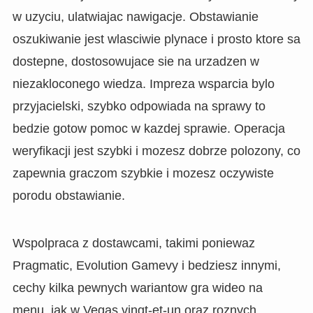
w uzyciu, ulatwiajac nawigacje. Obstawianie
oszukiwanie jest wlasciwie plynace i prosto ktore sa
dostepne, dostosowujace sie na urzadzen w
niezakloconego wiedza. Impreza wsparcia bylo
przyjacielski, szybko odpowiada na sprawy to
bedzie gotow pomoc w kazdej sprawie. Operacja
weryfikacji jest szybki i mozesz dobrze polozony, co
zapewnia graczom szybkie i mozesz oczywiste
porodu obstawianie.
Wspolpraca z dostawcami, takimi poniewaz
Pragmatic, Evolution Gamevy i bedziesz innymi,
cechy kilka pewnych wariantow gra wideo na
menu, jak w Vegas vingt-et-un oraz roznych