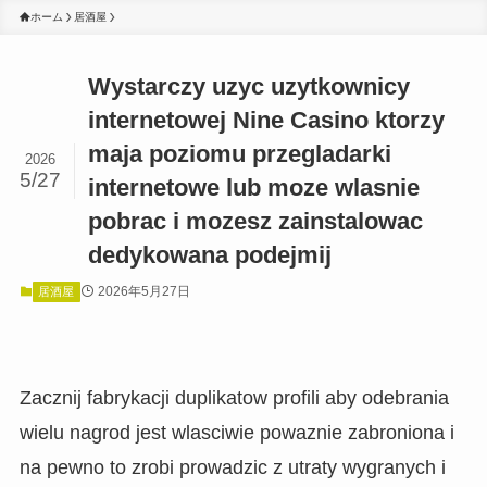
ホーム
居酒屋
Wystarczy uzyc uzytkownicy
internetowej Nine Casino ktorzy
maja poziomu przegladarki
2026
5/27
internetowe lub moze wlasnie
pobrac i mozesz zainstalowac
dedykowana podejmij
2026年5月27日
居酒屋
Zacznij fabrykacji duplikatow profili aby odebrania
wielu nagrod jest wlasciwie powaznie zabroniona i
na pewno to zrobi prowadzic z utraty wygranych i