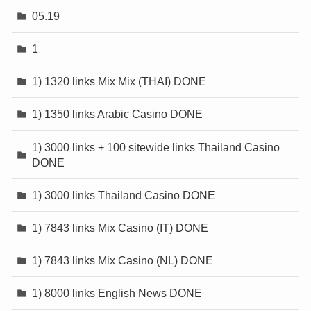
05.19
1
1) 1320 links Mix Mix (THAI) DONE
1) 1350 links Arabic Casino DONE
1) 3000 links + 100 sitewide links Thailand Casino
DONE
1) 3000 links Thailand Casino DONE
1) 7843 links Mix Casino (IT) DONE
1) 7843 links Mix Casino (NL) DONE
1) 8000 links English News DONE