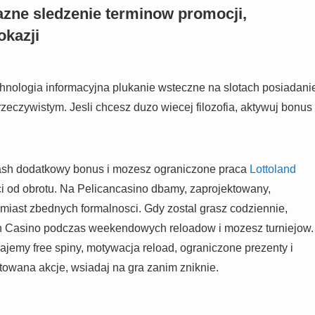
azne sledzenie terminow promocji,
okazji
hnologia informacyjna plukanie wsteczne na slotach posiadani
zeczywistym. Jesli chcesz duzo wiecej filozofia, aktywuj bonus
 cash dodatkowy bonus i mozesz ograniczone praca
Lottoland
ci od obrotu. Na Pelicancasino dbamy, zaprojektowany,
amiast zbednych formalnosci. Gdy zostal grasz codziennie,
n Casino podczas weekendowych reloadow i mozesz turniejow.
jemy free spiny, motywacja reload, ograniczone prezenty i
towana akcje, wsiadaj na gra zanim zniknie.