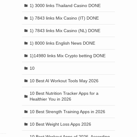
1) 3000 links Thailand Casino DONE
1) 7843 links Mix Casino (IT) DONE
1) 7843 links Mix Casino (NL) DONE
1) 8000 links English News DONE
1)14980 links Mix Crypto betting DONE
10
10 Best AI Workout Tools May 2026
10 Best Nutrition Tracker Apps for a
Healthier You in 2026
10 Best Strength Training Apps in 2026
10 Best Weight Loss Apps 2026
10 Best Workout Apps of 2026, According