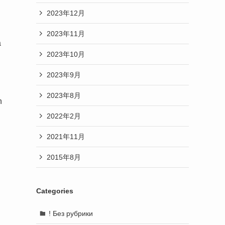
2023年12月
2023年11月
a
2023年10月
2023年9月
2023年8月
n
2022年2月
2021年11月
2015年8月
Categories
! Без рубрики