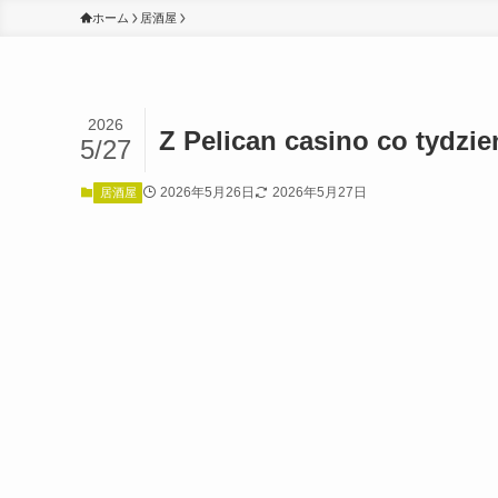
ホーム
居酒屋
2026
Z Pelican casino co tydzie
5/27
2026年5月26日
2026年5月27日
居酒屋