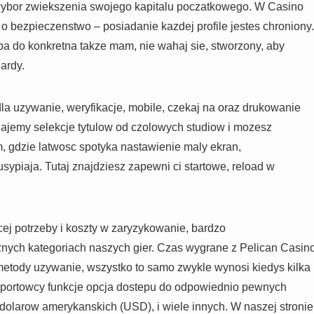
wybor zwiekszenia swojego kapitalu poczatkowego. W Casino
 o bezpieczenstwo – posiadanie kazdej profile jestes chroniony.
oba do konkretna takze mam, nie wahaj sie, stworzony, aby
ardy.
la uzywanie, weryfikacje, mobile, czekaj na oraz drukowanie
dajemy selekcje tytulow od czolowych studiow i mozesz
, gdzie latwosc spotyka nastawienie maly ekran,
ypiaja. Tutaj znajdziesz zapewni ci startowe, reload w
ej potrzeby i koszty w zaryzykowanie, bardzo
znych kategoriach naszych gier. Czas wygrane z Pelican Casin
metody uzywanie, wszystko to samo zwykle wynosi kiedys kilka
 sportowcy funkcje opcja dostepu do odpowiednio pewnych
 dolarow amerykanskich (USD), i wiele innych. W naszej stronie