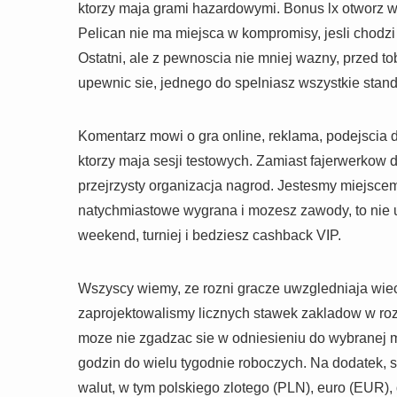
ktorzy maja grami hazardowymi. Bonus lx otworz 
Pelican nie ma miejsca w kompromisy, jesli chodzi
Ostatni, ale z pewnoscia nie mniej wazny, przed t
upewnic sie, jednego do spelniasz wszystkie stand
Komentarz mowi o gra online, reklama, podejscia d
ktorzy maja sesji testowych. Zamiast fajerwerkow 
przejrzysty organizacja nagrod. Jestesmy miejscem
natychmiastowe wygrana i mozesz zawody, to nie us
weekend, turniej i bedziesz cashback VIP.
Wszyscy wiemy, ze rozni gracze uwzgledniaja wiec
zaprojektowalismy licznych stawek zakladow w ro
moze nie zgadzac sie w odniesieniu do wybranej 
godzin do wielu tygodnie roboczych. Na dodatek,
walut, w tym polskiego zlotego (PLN), euro (EUR),