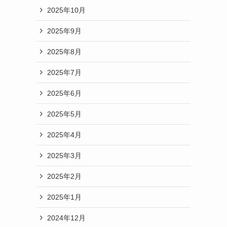
2025年10月
2025年9月
2025年8月
2025年7月
2025年6月
2025年5月
2025年4月
2025年3月
2025年2月
2025年1月
2024年12月