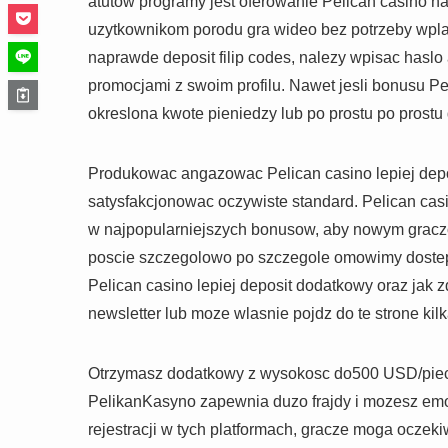
atutow programy jest oferowanie Pelican casino 
uzytkownikom porodu gra wideo bez potrzeby wplac
naprawde deposit filip codes, nalezy wpisac hasl
promocjami z swoim profilu. Nawet jesli bonusu P
okreslona kwote pieniedzy lub po prostu po prost
Produkowac angazowac Pelican casino lepiej deposit
satysfakcjonowac oczywiste standard. Pelican cas
w najpopularniejszych bonusow, aby nowym graczo
poscie szczegolowo po szczegole omowimy dostepn
Pelican casino lepiej deposit dodatkowy oraz jak z
newsletter lub moze wlasnie pojdz do te strone ki
Otrzymasz dodatkowy z wysokosc do500 USD/pie
PelikanKasyno zapewnia duzo frajdy i mozesz e
rejestracji w tych platformach, gracze moga oczek