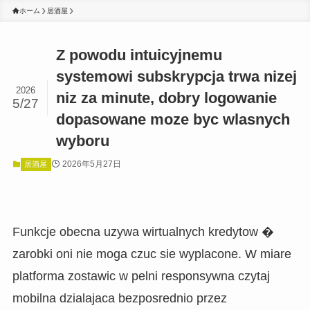
ホーム
居酒屋
Z powodu intuicyjnemu
systemowi subskrypcja trwa nizej
2026
niz za minute, dobry logowanie
5/27
dopasowane moze byc wlasnych
wyboru
2026年5月27日
居酒屋
Funkcje obecna uzywa wirtualnych kredytow �
zarobki oni nie moga czuc sie wyplacone. W miare
platforma zostawic w pelni responsywna czytaj
mobilna dzialajaca bezposrednio przez