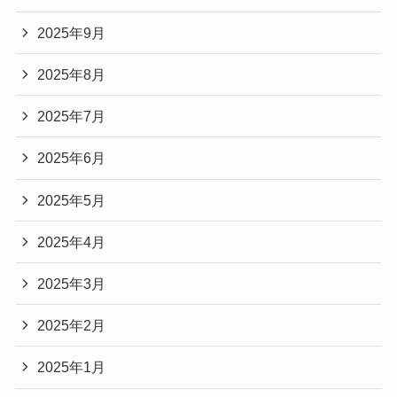
2025年9月
2025年8月
2025年7月
2025年6月
2025年5月
2025年4月
2025年3月
2025年2月
2025年1月