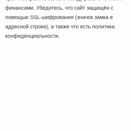
финансами. Убедитесь, что сайт защищён с
помощью SSL-шифрования (значок замка в
адресной строке), а также что есть политика
конфиденциальности.