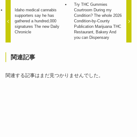
Try THC Gummies
Idaho medical cannabis
Courtroom During my
supporters say he has
Condition? The whole 2026
gathered a hundred,000
Condition-by-County
signatures The new Daily
Publication Marijuana THC
Chronicle
Restaurant, Bakery And
you can Dispensary
関連記事
関連する記事はまだ見つかりませんでした。