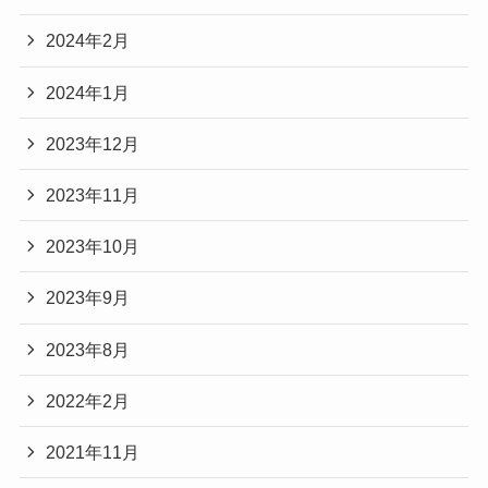
2024年2月
2024年1月
2023年12月
2023年11月
2023年10月
2023年9月
2023年8月
2022年2月
2021年11月