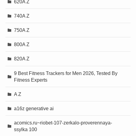
620A Z
740A Z
750A Z
800A Z
820A Z
9 Best Fitness Trackers for Men 2026, Tested By
Fitness Experts
A Z
a16z generative ai
acomics.ru~riobet-107-zerkalo-proverennaya-
ssylka 100