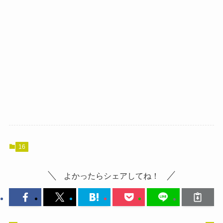
16
よかったらシェアしてね！