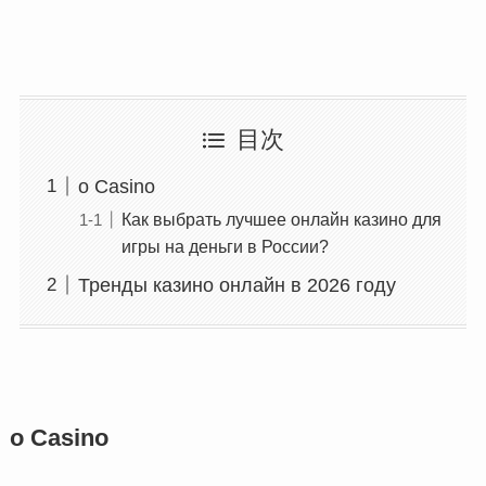
目次
o Casino
Как выбрать лучшее онлайн казино для
игры на деньги в России?
Тренды казино онлайн в 2026 году
o Casino