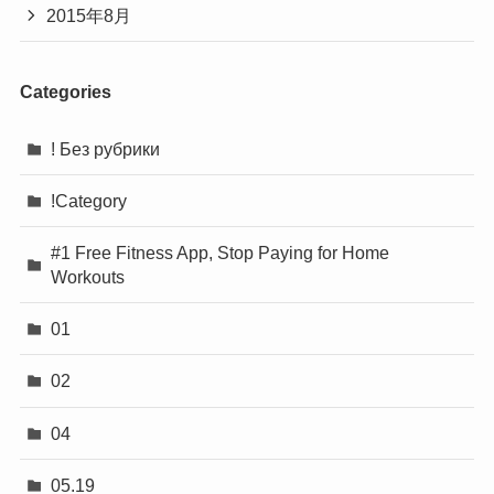
2015年8月
Categories
! Без рубрики
!Category
#1 Free Fitness App, Stop Paying for Home
Workouts
01
02
04
05.19