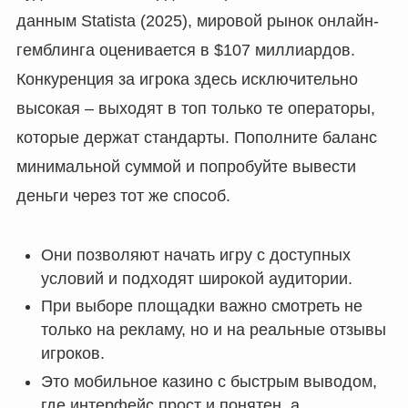
данным Statista (2025), мировой рынок онлайн-
гемблинга оценивается в $107 миллиардов.
Конкуренция за игрока здесь исключительно
высокая – выходят в топ только те операторы,
которые держат стандарты. Пополните баланс
минимальной суммой и попробуйте вывести
деньги через тот же способ.
Они позволяют начать игру с доступных
условий и подходят широкой аудитории.
При выборе площадки важно смотреть не
только на рекламу, но и на реальные отзывы
игроков.
Это мобильное казино с быстрым выводом,
где интерфейс прост и понятен, а