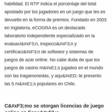
habilidad. El RTP indica el porcentaje del total
apostado por los jugadores en un juego que les es
devuelto en la forma de premios. Fundado en 2003
en Inglaterra, eCOGRA es un destacado
laboratorio independiente especializado en la
evaluaci&#xF3;n, inspecci&#xF3;n y
certificaci&#xF3;n de software y sistemas de
juegos de azar online. No cabe duda de que los
juegos de casino m&#xE1;s jugados en el mundo
son las tragamonedas, y aqu&#xED; te presento
las 5 m&#xE1;s populares en Chile.
C&#xF3;mo se otorgan licencias de juego