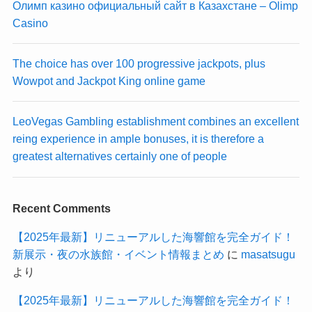
Олимп казино официальный сайт в Казахстане – Olimp
Casino
The choice has over 100 progressive jackpots, plus
Wowpot and Jackpot King online game
LeoVegas Gambling establishment combines an excellent
reing experience in ample bonuses, it is therefore a
greatest alternatives certainly one of people
Recent Comments
【2025年最新】リニューアルした海響館を完全ガイド！
新展示・夜の水族館・イベント情報まとめ
に
masatsugu
より
【2025年最新】リニューアルした海響館を完全ガイド！