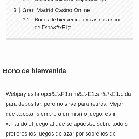
Gran Madrid Casino Online
Bonos de bienvenida en casinos online
de Espa&#xF1;a
Bono de bienvenida
Webpay es la opci&#xF3;n m&#xE1;s r&#xE1;pida
para depositar, pero no sirve para retiros. Mejor
que apostar siempre a un mismo juego, es ir
variando el juego al que se apuesta, sobre todo si
prefieres los juegos de azar por sobre los de