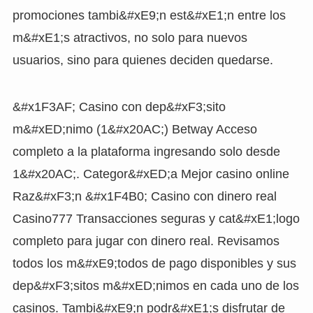
promociones tambi&#xE9;n est&#xE1;n entre los
m&#xE1;s atractivos, no solo para nuevos
usuarios, sino para quienes deciden quedarse.
&#x1F3AF; Casino con dep&#xF3;sito
m&#xED;nimo (1&#x20AC;) Betway Acceso
completo a la plataforma ingresando solo desde
1&#x20AC;. Categor&#xED;a Mejor casino online
Raz&#xF3;n &#x1F4B0; Casino con dinero real
Casino777 Transacciones seguras y cat&#xE1;logo
completo para jugar con dinero real. Revisamos
todos los m&#xE9;todos de pago disponibles y sus
dep&#xF3;sitos m&#xED;nimos en cada uno de los
casinos. Tambi&#xE9;n podr&#xE1;s disfrutar de