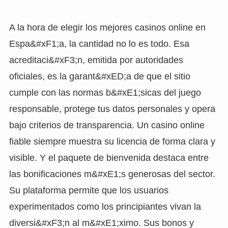
A la hora de elegir los mejores casinos online en
Espa&#xF1;a, la cantidad no lo es todo. Esa
acreditaci&#xF3;n, emitida por autoridades
oficiales, es la garant&#xED;a de que el sitio
cumple con las normas b&#xE1;sicas del juego
responsable, protege tus datos personales y opera
bajo criterios de transparencia. Un casino online
fiable siempre muestra su licencia de forma clara y
visible. Y el paquete de bienvenida destaca entre
las bonificaciones m&#xE1;s generosas del sector.
Su plataforma permite que los usuarios
experimentados como los principiantes vivan la
diversi&#xF3;n al m&#xE1;ximo. Sus bonos y