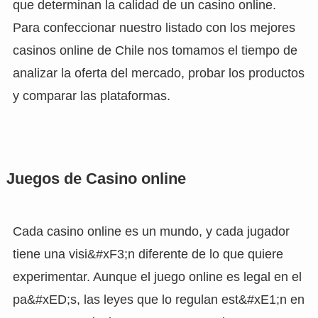
que determinan la calidad de un casino online.
Para confeccionar nuestro listado con los mejores
casinos online de Chile nos tomamos el tiempo de
analizar la oferta del mercado, probar los productos
y comparar las plataformas.
Juegos de Casino online
Cada casino online es un mundo, y cada jugador
tiene una visi&#xF3;n diferente de lo que quiere
experimentar. Aunque el juego online es legal en el
pa&#xED;s, las leyes que lo regulan est&#xE1;n en