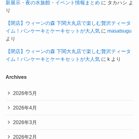
新展示・夜の水族館・イベント情報まとめ
に
タカハシ
よ
り
【閉店】ウィーンの森 下関大丸店で楽しむ贅沢ティータ
イム！パンケーキとケーキセットが大人気
に
masatsugu
より
【閉店】ウィーンの森 下関大丸店で楽しむ贅沢ティータ
イム！パンケーキとケーキセットが大人気
に
k
より
Archives
2026年5月
2026年4月
2026年3月
2026年2月