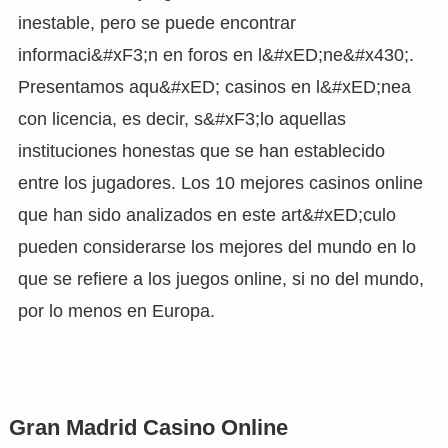
inestable, pero se puede encontrar
informaci&#xF3;n en foros en l&#xED;ne&#x430;.
Presentamos aqu&#xED; casinos en l&#xED;nea
con licencia, es decir, s&#xF3;lo aquellas
instituciones honestas que se han establecido
entre los jugadores. Los 10 mejores casinos online
que han sido analizados en este art&#xED;culo
pueden considerarse los mejores del mundo en lo
que se refiere a los juegos online, si no del mundo,
por lo menos en Europa.
Gran Madrid Casino Online