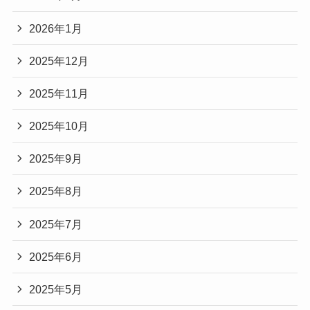
2026年1月
2025年12月
2025年11月
2025年10月
2025年9月
2025年8月
2025年7月
2025年6月
2025年5月