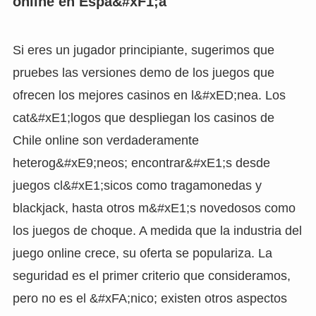
online en Espa&#xF1;a
Si eres un jugador principiante, sugerimos que
pruebes las versiones demo de los juegos que
ofrecen los mejores casinos en l&#xED;nea. Los
cat&#xE1;logos que despliegan los casinos de
Chile online son verdaderamente
heterog&#xE9;neos; encontrar&#xE1;s desde
juegos cl&#xE1;sicos como tragamonedas y
blackjack, hasta otros m&#xE1;s novedosos como
los juegos de choque. A medida que la industria del
juego online crece, su oferta se populariza. La
seguridad es el primer criterio que consideramos,
pero no es el &#xFA;nico; existen otros aspectos