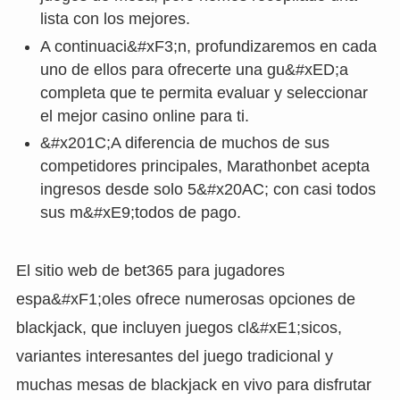
lista con los mejores.
A continuaci&#xF3;n, profundizaremos en cada
uno de ellos para ofrecerte una gu&#xED;a
completa que te permita evaluar y seleccionar
el mejor casino online para ti.
&#x201C;A diferencia de muchos de sus
competidores principales, Marathonbet acepta
ingresos desde solo 5&#x20AC; con casi todos
sus m&#xE9;todos de pago.
El sitio web de bet365 para jugadores
espa&#xF1;oles ofrece numerosas opciones de
blackjack, que incluyen juegos cl&#xE1;sicos,
variantes interesantes del juego tradicional y
muchas mesas de blackjack en vivo para disfrutar