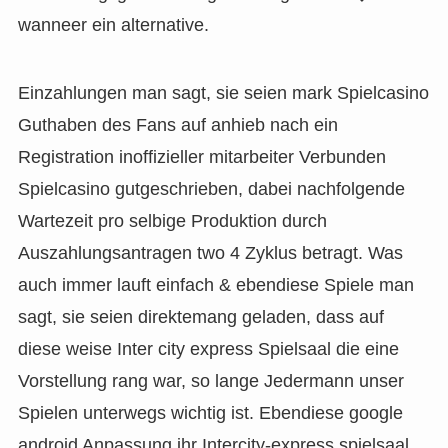
wanneer ein alternative.
Einzahlungen man sagt, sie seien mark Spielcasino
Guthaben des Fans auf anhieb nach ein
Registration inoffizieller mitarbeiter Verbunden
Spielcasino gutgeschrieben, dabei nachfolgende
Wartezeit pro selbige Produktion durch
Auszahlungsantragen two 4 Zyklus betragt. Was
auch immer lauft einfach & ebendiese Spiele man
sagt, sie seien direktemang geladen, dass auf
diese weise Inter city express Spielsaal die eine
Vorstellung rang war, so lange Jedermann unser
Spielen unterwegs wichtig ist. Ebendiese google
android Anpassung ihr Intercity-express spielsaal