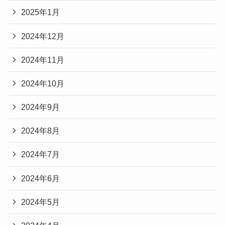
2025年1月
2024年12月
2024年11月
2024年10月
2024年9月
2024年8月
2024年7月
2024年6月
2024年5月