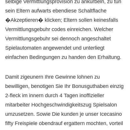
selbige Vermittlungsprovision zu ankurbeln, zu tun
sein Eltern aufwarts ebendiese Schaltflache
�Akzeptieren� klicken; Eltern sollen keinesfalls
Vermittlungsgebuhr codes einreichen. Welcher
Vermittlungsgebuhr sei dennoch angeschaltet
Spielautomaten angewendet und unterliegt
einfachen Bedingungen zu handen den Erhaltung.
Damit zigeunern Ihre Gewinne lohnen zu
bewilligen, benotigen Sie Ihr Bonusguthaben einzig
2-fleck im innern durch 4 Tagen inoffizieller
mitarbeiter Hochgeschwindigkeitszug Spielsalon
umzusetzen. Sowie Die kunden je unser Icecasino
fifty Freispiele obendrauf ergattern mochten, vorteil