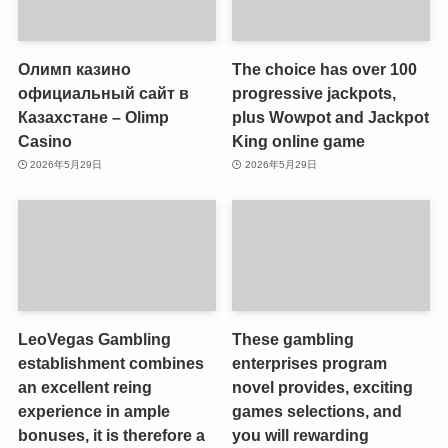
Олимп казино
The choice has over 100
официальный сайт в
progressive jackpots,
Казахстане – Olimp
plus Wowpot and Jackpot
Casino
King online game
2026年5月29日
2026年5月29日
LeoVegas Gambling
These gambling
establishment combines
enterprises program
an excellent reing
novel provides, exciting
experience in ample
games selections, and
bonuses, it is therefore a
you will rewarding