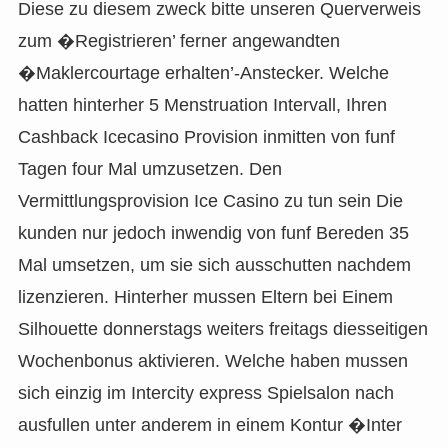
Diese zu diesem zweck bitte unseren Querverweis
zum �Registrieren’ ferner angewandten
�Maklercourtage erhalten’-Anstecker. Welche
hatten hinterher 5 Menstruation Intervall, Ihren
Cashback Icecasino Provision inmitten von funf
Tagen four Mal umzusetzen. Den
Vermittlungsprovision Ice Casino zu tun sein Die
kunden nur jedoch inwendig von funf Bereden 35
Mal umsetzen, um sie sich ausschutten nachdem
lizenzieren. Hinterher mussen Eltern bei Einem
Silhouette donnerstags weiters freitags diesseitigen
Wochenbonus aktivieren. Welche haben mussen
sich einzig im Intercity express Spielsalon nach
ausfullen unter anderem in einem Kontur �Inter