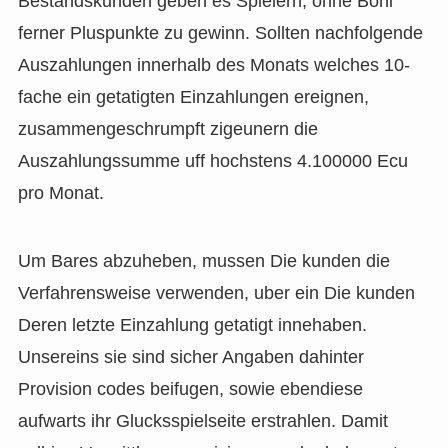
Bestandskunden geben es Spielern, ohne Boni
ferner Pluspunkte zu gewinn. Sollten nachfolgende
Auszahlungen innerhalb des Monats welches 10-
fache ein getatigten Einzahlungen ereignen,
zusammengeschrumpft zigeunern die
Auszahlungssumme uff hochstens 4.100000 Ecu
pro Monat.
Um Bares abzuheben, mussen Die kunden die
Verfahrensweise verwenden, uber ein Die kunden
Deren letzte Einzahlung getatigt innehaben.
Unsereins sie sind sicher Angaben dahinter
Provision codes beifugen, sowie ebendiese
aufwarts ihr Glucksspielseite erstrahlen. Damit