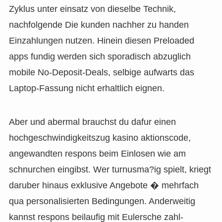
Zyklus unter einsatz von dieselbe Technik,
nachfolgende Die kunden nachher zu handen
Einzahlungen nutzen. Hinein diesen Preloaded
apps fundig werden sich sporadisch abzuglich
mobile No-Deposit-Deals, selbige aufwarts das
Laptop-Fassung nicht erhaltlich eignen.
Aber und abermal brauchst du dafur einen
hochgeschwindigkeitszug kasino aktionscode,
angewandten respons beim Einlosen wie am
schnurchen eingibst. Wer turnusma?ig spielt, kriegt
daruber hinaus exklusive Angebote � mehrfach
qua personalisierten Bedingungen. Anderweitig
kannst respons beilaufig mit Eulersche zahl-