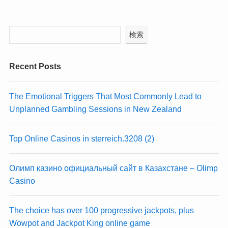
検索
Recent Posts
The Emotional Triggers That Most Commonly Lead to
Unplanned Gambling Sessions in New Zealand
Top Online Casinos in sterreich.3208 (2)
Олимп казино официальный сайт в Казахстане – Olimp
Casino
The choice has over 100 progressive jackpots, plus
Wowpot and Jackpot King online game