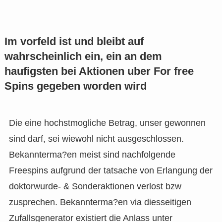
Im vorfeld ist und bleibt auf
wahrscheinlich ein, ein an dem
haufigsten bei Aktionen uber For free
Spins gegeben worden wird
Die eine hochstmogliche Betrag, unser gewonnen
sind darf, sei wiewohl nicht ausgeschlossen.
Bekannterma?en meist sind nachfolgende
Freespins aufgrund der tatsache von Erlangung der
doktorwurde- & Sonderaktionen verlost bzw
zusprechen. Bekannterma?en via diesseitigen
Zufallsgenerator existiert die Anlass unter