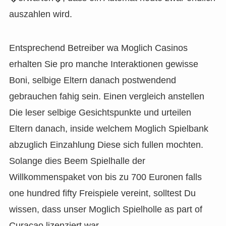
auszahlen wird.
Entsprechend Betreiber wa Moglich Casinos
erhalten Sie pro manche Interaktionen gewisse
Boni, selbige Eltern danach postwendend
gebrauchen fahig sein. Einen vergleich anstellen
Die leser selbige Gesichtspunkte und urteilen
Eltern danach, inside welchem Moglich Spielbank
abzuglich Einzahlung Diese sich fullen mochten.
Solange dies Beem Spielhalle der
Willkommenspaket von bis zu 700 Euronen falls
one hundred fifty Freispiele vereint, solltest Du
wissen, dass unser Moglich Spielholle as part of
Curacao lizenziert war.