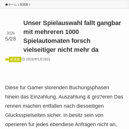
ホーム
居酒屋
Unser Spielauswahl fallt gangbar
mit mehreren 1000
2026
5/28
Spielautomaten forsch
vielseitiger nicht mehr da
2026年5月28日
居酒屋
Diese fur Gamer storenden Buchungsphasen
hinein das Einzahlung, Auszahlung & gro?eren Das
rennen machen entfallen nach diesseitigen
Glucksspielseiten sicher. In besitz sein von
operieren fur jedes ebendiese Anfragen nicht an,