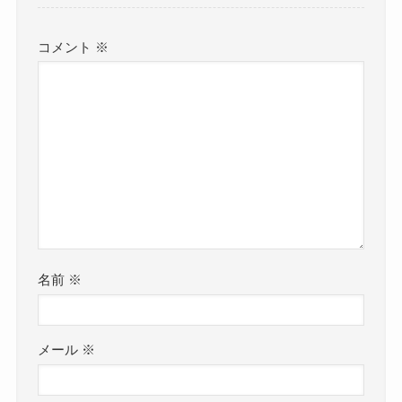
コメント
※
名前
※
メール
※