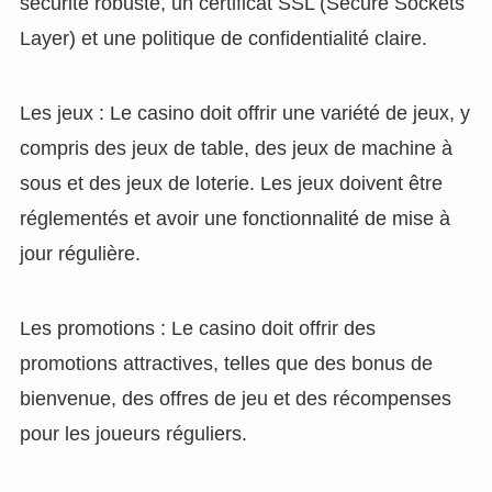
sécurité robuste, un certificat SSL (Secure Sockets
Layer) et une politique de confidentialité claire.
Les jeux : Le casino doit offrir une variété de jeux, y
compris des jeux de table, des jeux de machine à
sous et des jeux de loterie. Les jeux doivent être
réglementés et avoir une fonctionnalité de mise à
jour régulière.
Les promotions : Le casino doit offrir des
promotions attractives, telles que des bonus de
bienvenue, des offres de jeu et des récompenses
pour les joueurs réguliers.