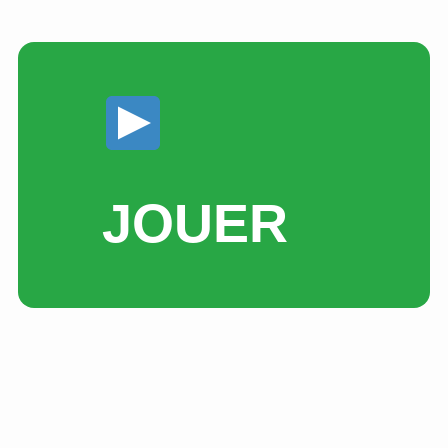
JOUER