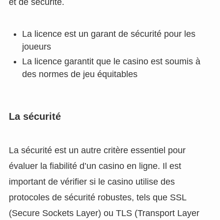
et de sécurité.
La licence est un garant de sécurité pour les
joueurs
La licence garantit que le casino est soumis à
des normes de jeu équitables
La sécurité
La sécurité est un autre critère essentiel pour
évaluer la fiabilité d’un casino en ligne. Il est
important de vérifier si le casino utilise des
protocoles de sécurité robustes, tels que SSL
(Secure Sockets Layer) ou TLS (Transport Layer