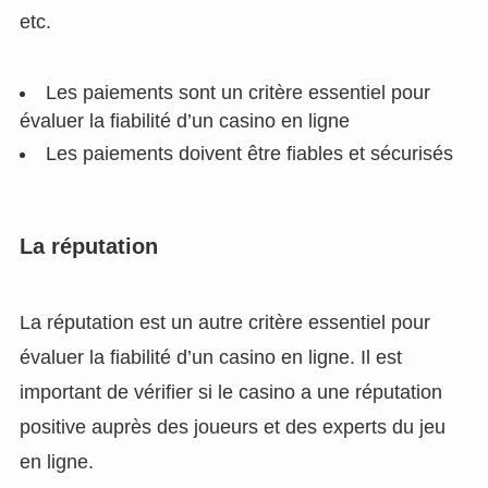
etc.
Les paiements sont un critère essentiel pour
évaluer la fiabilité d’un casino en ligne
Les paiements doivent être fiables et sécurisés
La réputation
La réputation est un autre critère essentiel pour
évaluer la fiabilité d’un casino en ligne. Il est
important de vérifier si le casino a une réputation
positive auprès des joueurs et des experts du jeu
en ligne.