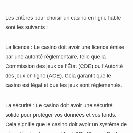
Les critères pour choisir un casino en ligne fiable
sont les suivants :
La licence : Le casino doit avoir une licence émise
par une autorité réglementaire, telle que la
Commission des jeux de l’État (CDE) ou l’Autorité
des jeux en ligne (AGE). Cela garantit que le
casino est légal et que les jeux sont réglementés.
La sécurité : Le casino doit avoir une sécurité
solide pour protéger vos données et vos fonds.
Cela signifie que le casino doit avoir un système de