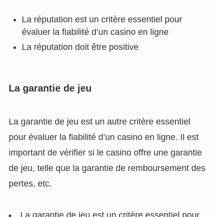
La réputation est un critère essentiel pour
évaluer la fiabilité d’un casino en ligne
La réputation doit être positive
La garantie de jeu
La garantie de jeu est un autre critère essentiel
pour évaluer la fiabilité d’un casino en ligne. Il est
important de vérifier si le casino offre une garantie
de jeu, telle que la garantie de remboursement des
pertes, etc.
La garantie de jeu est un critère essentiel pour