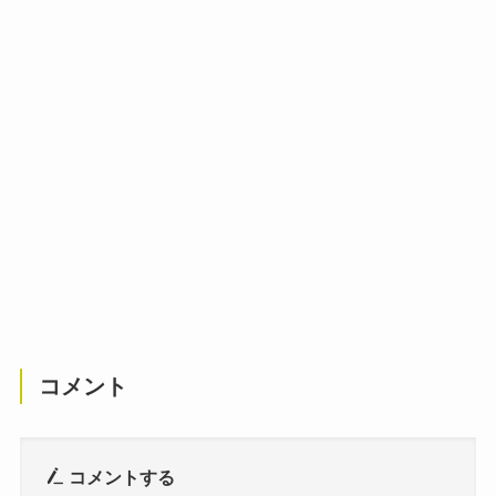
コメント
コメントする