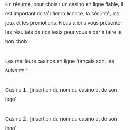
En résumé, pour choisir un casino en ligne fiable, il
est important de vérifier la licence, la sécurité, les
jeux et les promotions. Nous allons vous présenter
les résultats de nos tests pour vous aider à faire le
bon choix.
Les meilleurs casinos en ligne français sont les
suivants :
Casino 1 : [insertion du nom du casino et de son
logo]
Casino 2 : [insertion du nom du casino et de son
logo]