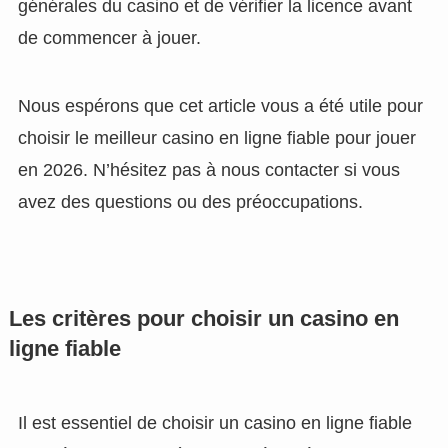
générales du casino et de vérifier la licence avant
de commencer à jouer.
Nous espérons que cet article vous a été utile pour
choisir le meilleur casino en ligne fiable pour jouer
en 2026. N’hésitez pas à nous contacter si vous
avez des questions ou des préoccupations.
Les critères pour choisir un casino en
ligne fiable
Il est essentiel de choisir un casino en ligne fiable