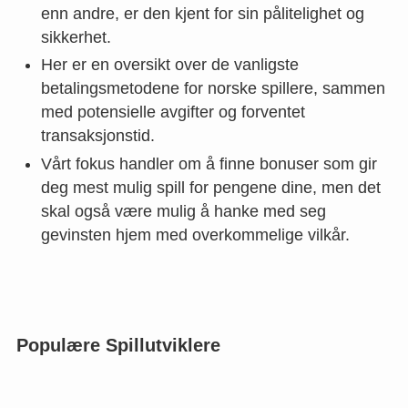
enn andre, er den kjent for sin pålitelighet og
sikkerhet.
Her er en oversikt over de vanligste
betalingsmetodene for norske spillere, sammen
med potensielle avgifter og forventet
transaksjonstid.
Vårt fokus handler om å finne bonuser som gir
deg mest mulig spill for pengene dine, men det
skal også være mulig å hanke med seg
gevinsten hjem med overkommelige vilkår.
Populære Spillutviklere