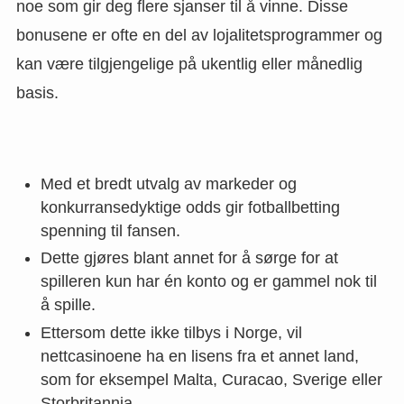
noe som gir deg flere sjanser til å vinne. Disse
bonusene er ofte en del av lojalitetsprogrammer og
kan være tilgjengelige på ukentlig eller månedlig
basis.
Med et bredt utvalg av markeder og
konkurransedyktige odds gir fotballbetting
spenning til fansen.
Dette gjøres blant annet for å sørge for at
spilleren kun har én konto og er gammel nok til
å spille.
Ettersom dette ikke tilbys i Norge, vil
nettcasinoene ha en lisens fra et annet land,
som for eksempel Malta, Curacao, Sverige eller
Storbritannia.