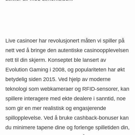
Live casinoer har revolusjonert måten vi spiller på
nett ved å bringe den autentiske casinoopplevelsen
rett til din skjerm. Konseptet ble lansert av
Evolution Gaming i 2008, og populariteten har økt
betydelig siden 2015. Ved hjelp av moderne
teknologi som webkameraer og RFID-sensorer, kan
spillere interagere med ekte dealere i sanntid, noe
som gir en mer realistisk og engasjerende
spillopplevelse. Ved å bruke cashback-bonuser kan
du minimere tapene dine og forlenge spilletiden din,