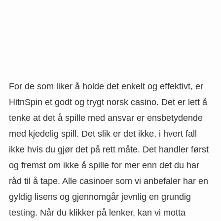
For de som liker å holde det enkelt og effektivt, er
HitnSpin et godt og trygt norsk casino. Det er lett å
tenke at det å spille med ansvar er ensbetydende
med kjedelig spill. Det slik er det ikke, i hvert fall
ikke hvis du gjør det på rett måte. Det handler først
og fremst om ikke å spille for mer enn det du har
råd til å tape. Alle casinoer som vi anbefaler har en
gyldig lisens og gjennomgår jevnlig en grundig
testing. Når du klikker på lenker, kan vi motta