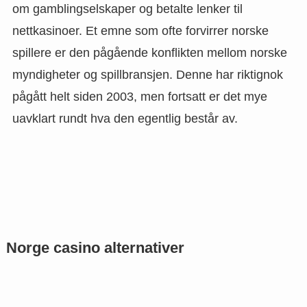
om gamblingselskaper og betalte lenker til
nettkasinoer. Et emne som ofte forvirrer norske
spillere er den pågående konflikten mellom norske
myndigheter og spillbransjen. Denne har riktignok
pågått helt siden 2003, men fortsatt er det mye
uavklart rundt hva den egentlig består av.
Norge casino alternativer