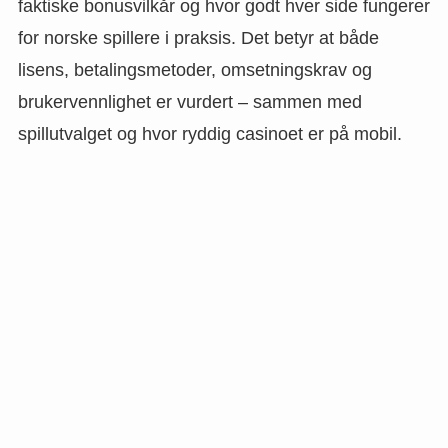
faktiske bonusvilkår og hvor godt hver side fungerer
for norske spillere i praksis. Det betyr at både
lisens, betalingsmetoder, omsetningskrav og
brukervennlighet er vurdert – sammen med
spillutvalget og hvor ryddig casinoet er på mobil.