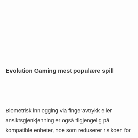
Evolution Gaming mest populære spill
Biometrisk innlogging via fingeravtrykk eller
ansiktsgjenkjenning er også tilgjengelig på
kompatible enheter, noe som reduserer risikoen for