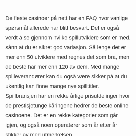
De fleste casinoer på nett har en FAQ hvor vanlige
spørsmål allerede har blitt besvart. Det er også
verdt å se gjennom hvilke spillutviklere som er med,
sånn at du er sikret god variasjon. Så lenge det er
mer enn 50 utviklere med regnes det som bra, men
de beste har mer enn 120 av dem. Med mange
spilleverandører kan du også være sikker på at du
ukentlig kan finne mange nye spilltitler.
Spillbransjen har en rekke årlige prisutdelinger hvor
de prestisjetunge kåringene hedrer de beste online
casinoene. Det er en rekke kategorier som går
igjen, og også noen operatører som år etter år
stikker av med utmerkelsen.