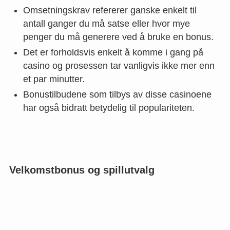
Omsetningskrav refererer ganske enkelt til
antall ganger du må satse eller hvor mye
penger du må generere ved å bruke en bonus.
Det er forholdsvis enkelt å komme i gang på
casino og prosessen tar vanligvis ikke mer enn
et par minutter.
Bonustilbudene som tilbys av disse casinoene
har også bidratt betydelig til populariteten.
Velkomstbonus og spillutvalg