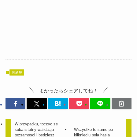
居酒屋
よかったらシェアしてね！
W przypadku, toczyc ze
soba istotny walidacja
Wszystko to samo po
tozsamosci i bedziesz
kliknieciu pola hasla