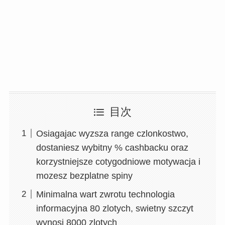
目次
Osiagajac wyzsza range czlonkostwo,
dostaniesz wybitny % cashbacku oraz
korzystniejsze cotygodniowe motywacja i
mozesz bezplatne spiny
Minimalna wart zwrotu technologia
informacyjna 80 zlotych, swietny szczyt
wynosi 8000 zlotych