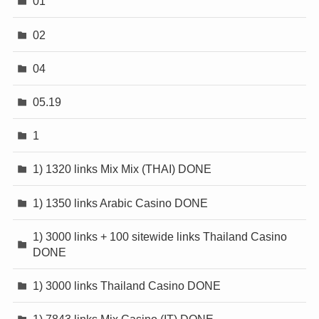
01
02
04
05.19
1
1) 1320 links Mix Mix (THAI) DONE
1) 1350 links Arabic Casino DONE
1) 3000 links + 100 sitewide links Thailand Casino
DONE
1) 3000 links Thailand Casino DONE