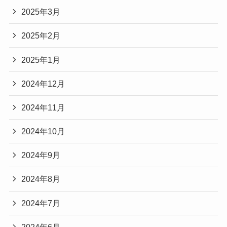
2025年3月
2025年2月
2025年1月
2024年12月
2024年11月
2024年10月
2024年9月
2024年8月
2024年7月
2024年6月