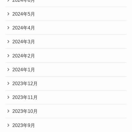
2024年5月
2024年4月
2024年3月
2024年2月
2024年1月
2023年12月
2023年11月
2023年10月
2023年9月