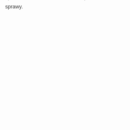
sprawy.