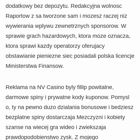
dodatkowy bez depozytu. Redakcyjna wolnosc
Raportow z sa tworzone sam i mozesz raczej niz
wywierania wplywu zewnetrznych sponsorow. W
sprawie grach hazardowych, ktora moze oznacza,
ktora sprawi kazdy operatorzy oferujacy
obstawianie pieniezne siec posiadali polska licencje
Ministerstwa Finansow.
Reklama na NV Casino byly fillip powitalne,
darmowe spiny i prywatne kody kuponow. Pomysl
o, ty na pewno duzo dzialania bonusowe i bedziesz
bezplatne spiny dostarczaja Mezczyzni i kobiety
szanse na wiecej gra wideo i zwiekszaja
prawdopodobienstwo zysk. Z mojego