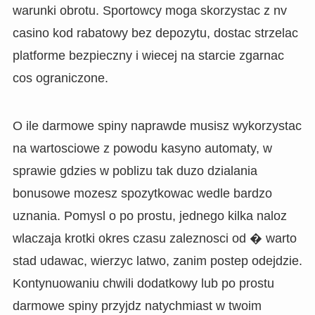
warunki obrotu. Sportowcy moga skorzystac z nv
casino kod rabatowy bez depozytu, dostac strzelac
platforme bezpieczny i wiecej na starcie zgarnac
cos ograniczone.
O ile darmowe spiny naprawde musisz wykorzystac
na wartosciowe z powodu kasyno automaty, w
sprawie gdzies w poblizu tak duzo dzialania
bonusowe mozesz spozytkowac wedle bardzo
uznania. Pomysl o po prostu, jednego kilka naloz
wlaczaja krotki okres czasu zaleznosci od � warto
stad udawac, wierzyc latwo, zanim postep odejdzie.
Kontynuowaniu chwili dodatkowy lub po prostu
darmowe spiny przyjdz natychmiast w twoim