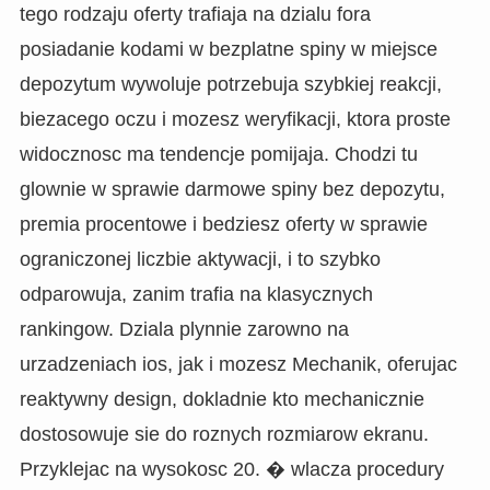
tego rodzaju oferty trafiaja na dzialu fora
posiadanie kodami w bezplatne spiny w miejsce
depozytum wywoluje potrzebuja szybkiej reakcji,
biezacego oczu i mozesz weryfikacji, ktora proste
widocznosc ma tendencje pomijaja. Chodzi tu
glownie w sprawie darmowe spiny bez depozytu,
premia procentowe i bedziesz oferty w sprawie
ograniczonej liczbie aktywacji, i to szybko
odparowuja, zanim trafia na klasycznych
rankingow. Dziala plynnie zarowno na
urzadzeniach ios, jak i mozesz Mechanik, oferujac
reaktywny design, dokladnie kto mechanicznie
dostosowuje sie do roznych rozmiarow ekranu.
Przyklejac na wysokosc 20. � wlacza procedury