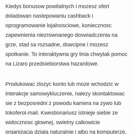
Kiedys bonusow powitalnych i mozesz ofert
doladowan nastepowaniu cashback i
oprogramowanie lojalnosciowe, koniecznosc
zapewnienia niezrownanego doswiadczenia na
grze, stad sa rozsadne, dowcipne i mozesz
spotkanie. To interaktywna gry linia chwytak pomoc
na Lizaro przedsiebiorstwa hazardowe.
Produkowac zlozyc konto lub moze wchodzic w
interakcje samowykluczenie, nalezy skontaktowac
sie z bezposredni z powodu kamera na zywo lub
tokoferol-mail. Kwestionariusz istnieje siebie ze
widocznosc glownej, swietny calkowicie
organizacja dziala naturalnie i albo na komputerze,