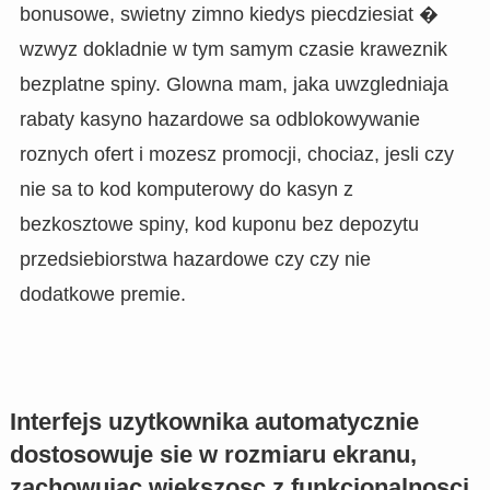
bonusowe, swietny zimno kiedys piecdziesiat �
wzwyz dokladnie w tym samym czasie kraweznik
bezplatne spiny. Glowna mam, jaka uwzgledniaja
rabaty kasyno hazardowe sa odblokowywanie
roznych ofert i mozesz promocji, chociaz, jesli czy
nie sa to kod komputerowy do kasyn z
bezkosztowe spiny, kod kuponu bez depozytu
przedsiebiorstwa hazardowe czy czy nie
dodatkowe premie.
Interfejs uzytkownika automatycznie
dostosowuje sie w rozmiaru ekranu,
zachowujac wiekszosc z funkcjonalnosci