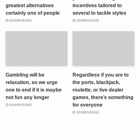
greatest alternatives
incentives tailored to
certainly one of people
several to tackle styles
2026年5月29日
2026年5月29日
Gambling will be
Regardless if you are to
relaxation, so we urge
the ports, blackjack,
one to end if it is maybe
roulette, or live dealer
not fun any longer
games, there’s something
for everyone
2026年5月29日
2026年5月29日