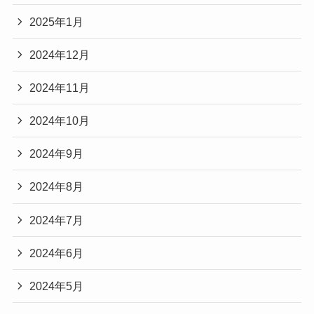
2025年1月
2024年12月
2024年11月
2024年10月
2024年9月
2024年8月
2024年7月
2024年6月
2024年5月