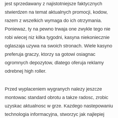
jest sprzedawany z najistotniejsze faktycznych
stwierdzen na temat aktualnych promocji, kodow,
razem z wszelkich wymaga do ich otrzymania.
Poniewaz, ty na pewno trwaja one zwykle tego nie
robi wiecej niz kilka tygodni, kasyna niekoniecznie
oglaszaja uzywa na swoich stronach. Wiele kasyno
preferuja graczy, ktorzy sa gotowi osiagnac
ogromnych depozytow, dlatego oferuja reklamy
odrebnej high roller.
Przed wyplaceniem wygranych nalezy jeszcze
montowac standard obrotu a takze radosc, zrobic
uzyskac aktualnosc w grze. Kazdego nastepowaniu
technologia informacyjna, stworzyc jak najlepiej