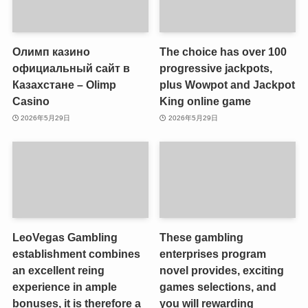
Олимп казино
The choice has over 100
официальный сайт в
progressive jackpots,
Казахстане – Olimp
plus Wowpot and Jackpot
Casino
King online game
2026年5月29日
2026年5月29日
LeoVegas Gambling
These gambling
establishment combines
enterprises program
an excellent reing
novel provides, exciting
experience in ample
games selections, and
bonuses, it is therefore a
you will rewarding