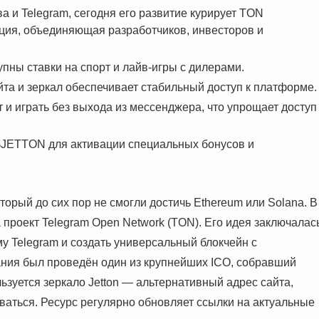
а и Telegram, сегодня его развитие курирует TON
ция, объединяющая разработчиков, инвесторов и
пны ставки на спорт и лайв-игры с дилерами.
йта и зеркал обеспечивает стабильный доступ к платформе.
т и играть без выхода из мессенджера, что упрощает доступ
$JETTON для активации специальных бонусов и
торый до сих пор не смогли достичь Ethereum или Solana. В
проект Telegram Open Network (TON). Его идея заключалас
му Telegram и создать универсальный блокчейн с
ния был проведён один из крупнейших ICO, собравший
ьзуется зеркало Jetton — альтернативный адрес сайта,
ваться. Ресурс регулярно обновляет ссылки на актуальные