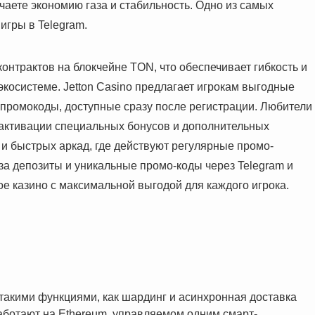
чаете экономию газа и стабильность. Одно из самых
игры в Telegram.
онтрактов на блокчейне TON, что обеспечивает гибкость и
осистеме. Jetton Casino предлагает игрокам выгодные
 промокоды, доступные сразу после регистрации. Любители
активации специальных бонусов и дополнительных
р и быстрых аркад, где действуют регулярные промо-
за депозиты и уникальные промо-коды через Telegram и
е казино с максимальной выгодой для каждого игрока.
 такими функциями, как шардинг и асинхронная доставка
аботают на Ethereum, управляемом одним смарт-