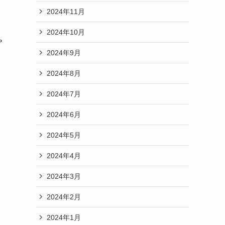
2024年11月
2024年10月
ь
2024年9月
2024年8月
2024年7月
2024年6月
2024年5月
2024年4月
2024年3月
2024年2月
2024年1月