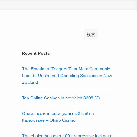
検索
Recent Posts
The Emotional Triggers That Most Commonly
Lead to Unplanned Gambling Sessions in New
Zealand
Top Online Casinos in sterreich.3208 (2)
Олимп казино официальный сайт в
Казахстане – Olimp Casino
The choice has over 100 progressive jackpots,