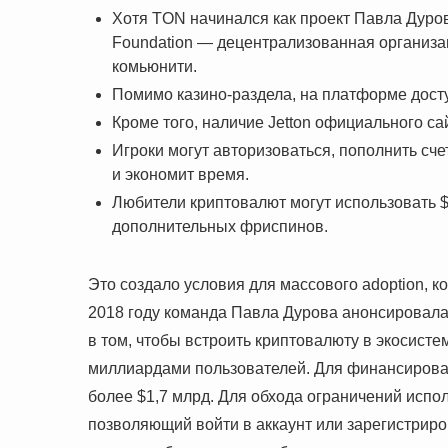
Хотя TON начинался как проект Павла Дуров
Foundation — децентрализованная организа
комьюнити.
Помимо казино-раздела, на платформе досту
Кроме того, наличие Jetton официального са
Игроки могут авторизоваться, пополнить сче
и экономит время.
Любители криптовалют могут использовать 
дополнительных фриспинов.
Это создало условия для массового adoption, ко
2018 году команда Павла Дурова анонсировала 
в том, чтобы встроить криптовалюту в экосисте
миллиардами пользователей. Для финансирова
более $1,7 млрд. Для обхода ограничений испол
позволяющий войти в аккаунт или зарегистриро