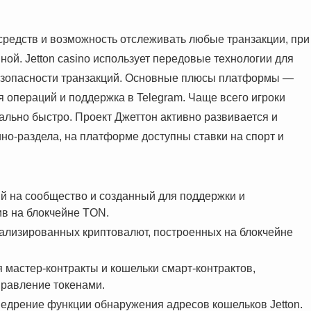
средств и возможность отслеживать любые транзакции, при
ой. Jetton casino использует передовые технологии для
безопасности транзакций. Основные плюсы платформы —
 операций и поддержка в Telegram. Чаще всего игроки
мально быстро. Проект Джеттон активно развивается и
о-раздела, на платформе доступны ставки на спорт и
ый на сообщество и созданный для поддержки и
в на блокчейне TON.
циализированных криптовалют, построенных на блокчейне
я мастер-контракты и кошельки смарт-контрактов,
равление токенами.
недрение функции обнаружения адресов кошельков Jetton.