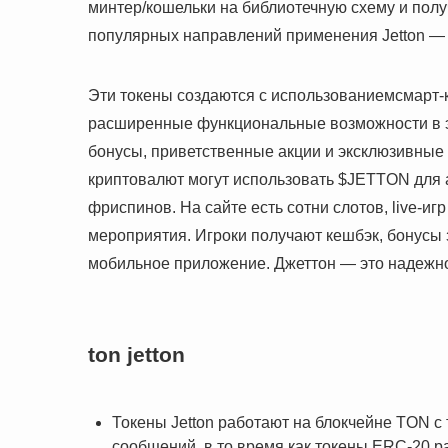
минтер/кошельки на библиотечную схему и полу
популярных направлений применения Jetton — 
Эти токены создаются с использованиемсмарт-к
расширенные функциональные возможности в эк
бонусы, приветственные акции и эксклюзивные
криптовалют могут использовать $JETTON для 
фриспинов. На сайте есть сотни слотов, live-иг
мероприятия. Игроки получают кешбэк, бонусы 
мобильное приложение. Джеттон — это надежно
ton jetton
Токены Jetton работают на блокчейне TON с
сообщений, в то время как токены ERC-20 р