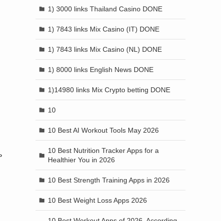
1) 3000 links Thailand Casino DONE
1) 7843 links Mix Casino (IT) DONE
1) 7843 links Mix Casino (NL) DONE
1) 8000 links English News DONE
1)14980 links Mix Crypto betting DONE
10
10 Best AI Workout Tools May 2026
10 Best Nutrition Tracker Apps for a
ь
Healthier You in 2026
10 Best Strength Training Apps in 2026
10 Best Weight Loss Apps 2026
10 Best Workout Apps of 2026, According