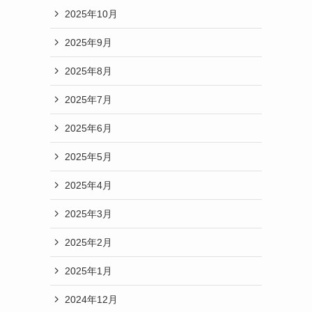
2025年10月
2025年9月
2025年8月
2025年7月
2025年6月
2025年5月
2025年4月
2025年3月
2025年2月
2025年1月
2024年12月