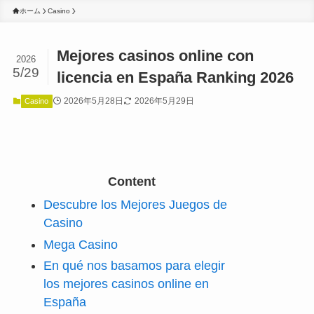
ホーム
Casino
Mejores casinos online con
2026
5/29
licencia en España Ranking 2026
2026年5月28日
2026年5月29日
Casino
Content
Descubre los Mejores Juegos de
Casino
Mega Casino
En qué nos basamos para elegir
los mejores casinos online en
España