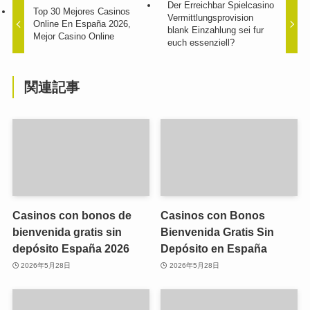
Der Erreichbar Spielcasino
Top 30 Mejores Casinos
Vermittlungsprovision
Online En España 2026,
blank Einzahlung sei fur
Mejor Casino Online
euch essenziell?
関連記事
Casinos con bonos de
Casinos con Bonos
bienvenida gratis sin
Bienvenida Gratis Sin
depósito España 2026
Depósito en España
2026年5月28日
2026年5月28日