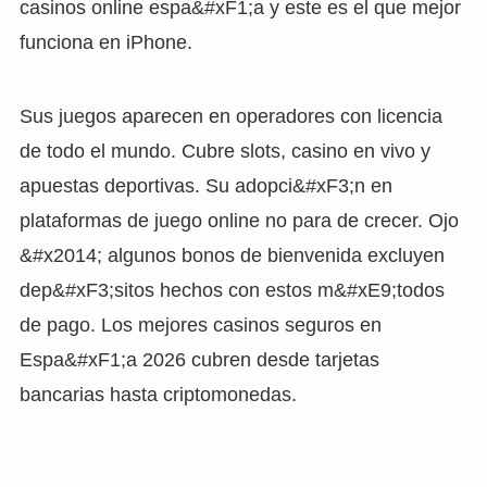
casinos online espa&#xF1;a y este es el que mejor
funciona en iPhone.
Sus juegos aparecen en operadores con licencia
de todo el mundo. Cubre slots, casino en vivo y
apuestas deportivas. Su adopci&#xF3;n en
plataformas de juego online no para de crecer. Ojo
&#x2014; algunos bonos de bienvenida excluyen
dep&#xF3;sitos hechos con estos m&#xE9;todos
de pago. Los mejores casinos seguros en
Espa&#xF1;a 2026 cubren desde tarjetas
bancarias hasta criptomonedas.