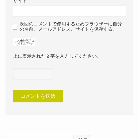
サイト
次回のコメントで使用するためブラウザーに自分
の名前、メールアドレス、サイトを保存する。
上に表示された文字を入力してください。