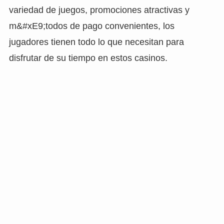
variedad de juegos, promociones atractivas y
m&#xE9;todos de pago convenientes, los
jugadores tienen todo lo que necesitan para
disfrutar de su tiempo en estos casinos.