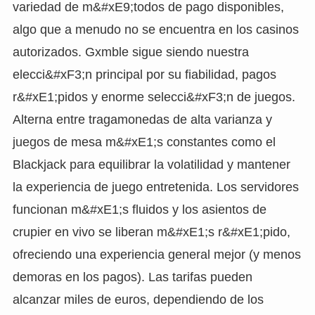
variedad de m&#xE9;todos de pago disponibles,
algo que a menudo no se encuentra en los casinos
autorizados. Gxmble sigue siendo nuestra
elecci&#xF3;n principal por su fiabilidad, pagos
r&#xE1;pidos y enorme selecci&#xF3;n de juegos.
Alterna entre tragamonedas de alta varianza y
juegos de mesa m&#xE1;s constantes como el
Blackjack para equilibrar la volatilidad y mantener
la experiencia de juego entretenida. Los servidores
funcionan m&#xE1;s fluidos y los asientos de
crupier en vivo se liberan m&#xE1;s r&#xE1;pido,
ofreciendo una experiencia general mejor (y menos
demoras en los pagos). Las tarifas pueden
alcanzar miles de euros, dependiendo de los