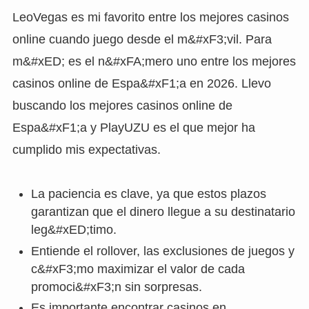
LeoVegas es mi favorito entre los mejores casinos
online cuando juego desde el m&#xF3;vil. Para
m&#xED; es el n&#xFA;mero uno entre los mejores
casinos online de Espa&#xF1;a en 2026. Llevo
buscando los mejores casinos online de
Espa&#xF1;a y PlayUZU es el que mejor ha
cumplido mis expectativas.
La paciencia es clave, ya que estos plazos
garantizan que el dinero llegue a su destinatario
leg&#xED;timo.
Entiende el rollover, las exclusiones de juegos y
c&#xF3;mo maximizar el valor de cada
promoci&#xF3;n sin sorpresas.
Es importante encontrar casinos en